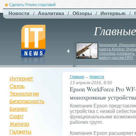
Сделать ITnews стартовой
Новости
/
Аналитика
/
Обзоры
/
Интервью
/
Главны
ЗСУ здійснили перший 
Newsweek: Иранская 
повітряний штурм за 
ракета Kheibar Sheka
участю роботів
способна усложнить 
работу систем ПРО
Главная
→
Новости
Интернет
13 апреля 2016, 8:50
Связь
Epson WorkForce Pro WF
Технологии
монохромные устройства
Безопасность
Компания Epson представля
Бизнес
устройства с низкой себест
Софт
функциональными возможнос
рабочих групп.
Железо
Гаджеты
Компания Epson расширяет 