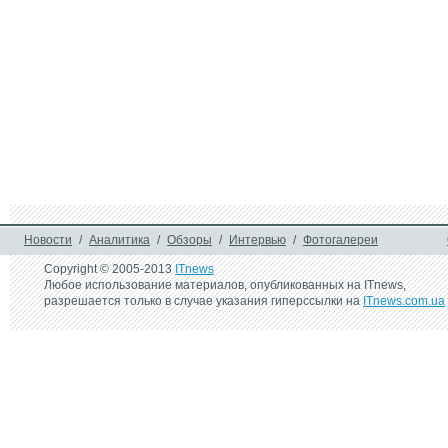
25 августа 2011 г.
23 августа 2011 г.
Epson  L800: первый 
Новая серия биз
фотопринтер Epson без 
принтеров и МФУ
картриджей с 
WorkForce Pro
сенсационно низкой 
себестоимостью печати
2 мая 2009 г.
AcuLaser M8000N: 
монохромный лазерный 
принтер от Epson
Новости
/
Аналитика
/
Обзоры
/
Интервью
/
Фотогалереи
Copyright © 2005-2013
ITnews
Любое использование материалов, опубликованных на ITnews,
разрешается только в случае указания гиперссылки на
ITnews.com.ua