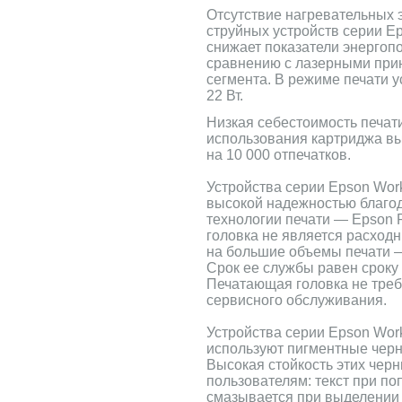
Отсутствие нагревательных 
струйных устройств серии E
снижает показатели энергоп
сравнению с лазерными при
сегмента. В режиме печати у
22 Вт.
Низкая себестоимость печати
использования картриджа вы
на 10 000 отпечатков.
Устройства серии Epson Wor
высокой надежностью благо
технологии печати — Epson 
головка не является расход
на большие объемы печати —
Срок ее службы равен сроку
Печатающая головка не треб
сервисного обслуживания.
Устройства серии Epson Wor
используют пигментные черн
Высокая стойкость этих чер
пользователям: текст при по
смазывается при выделении