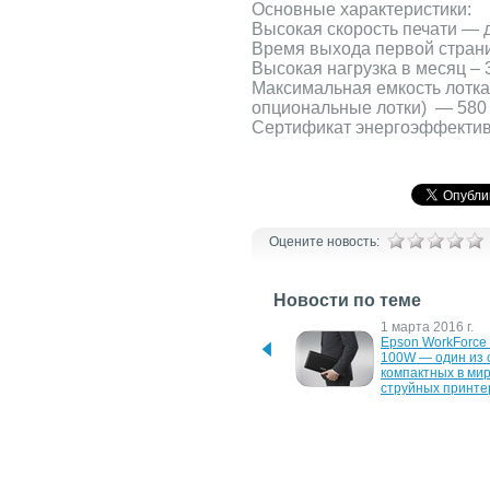
Основные характеристики:
Высокая скорость печати — д
Время выхода первой страни
Высокая нагрузка в месяц – 
Максимальная емкость лотка
опциональные лотки) — 580
Сертификат энергоэффект
Оцените новость:
Новости по теме
29 марта 2017 г.
1 марта 2016 г.
Новый мощный Epson 
Epson WorkForce
WorkForce Enterprise
100W — один из 
компактных в мир
струйных принте
19 марта 2015 г.
29 марта 2012 г.
Epson WorkForce Pro: 
Epson K101/K201/
высокопроизводительные 
новая линейка ст
принтеры и МФУ
принтеров