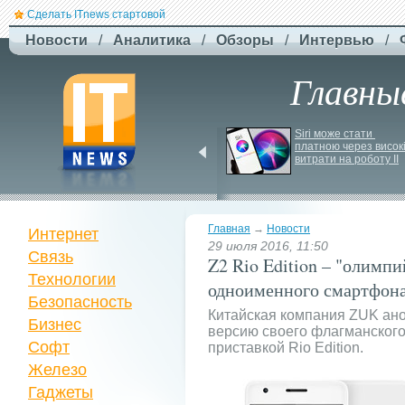
Сделать ITnews стартовой
Новости
/
Аналитика
/
Обзоры
/
Интервью
/
Главны
Newsweek: Иранская 
Siri може стати 
ракета Kheibar Shekan 
платною через високі
способна усложнить 
витрати на роботу ІІ
работу систем ПРО
Главная
→
Новости
Интернет
29 июля 2016, 11:50
Связь
Z2 Rio Edition – "олимпи
Технологии
одноименного смартфон
Безопасность
Китайская компания ZUK ан
Бизнес
версию своего флагманского
Софт
приставкой Rio Edition.
Железо
Гаджеты