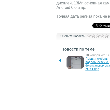
дисплей, 13Мп основная каме
Android 6.0 и пр.
Точная дата релиза пока не 
Оцените новость:
Новости по теме
23 января 2017 г.
18 ноября 2016 г.
ZUK Z2 и Z2 Pro начали 
Порция любопыт
получать релиз Android 
подробностей о 
7.0 Nougat
флагманском сма
ZUK Edge
25 мая 2016 г.
23 мая 2016 г.
Анонс смартфона ZUK Z2 
Готовится анонс 
состоится 31 мая – тизер
флагманского ZUK
чипе Exynos 889
22 апреля 2016 г.
14 апреля 2016 г.
ZUK анонсировала свой 
Объявлена дата 
новый флагман – Z2 Pro с 
смартфона ZUK Z
6 ГБ ОЗУ