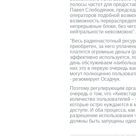
полосы частот для предостав
Павел Слободянюк, председат
операторов подобной возмож
возможность перераспредели
непрерывные блоки, без чег
нейтральности невозможно".
"Весь радиочастотный ресур
приобретен, за него уплачен
платятся огромные деньги (р
эффективно используется, п
день обслуживаем наибольш
них это в первую очередь ва
могут полноценно пользова
- резюмирует Осадчук.
Поэтому регулирующим орга
очередь о том, что «Киевста
количество пользователей –
которые остро нуждаются в
доступе. И оба процесса, как
разрешение использования ч
должны быть запущены одно