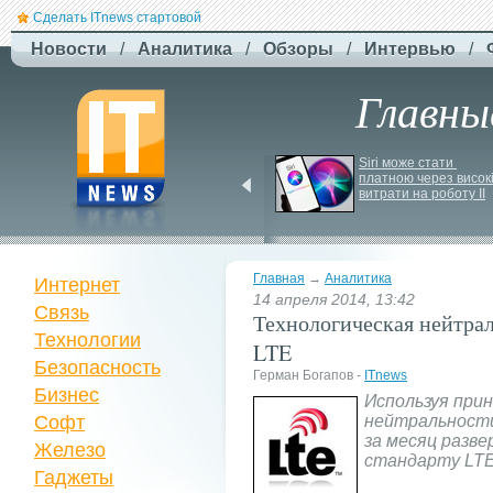
Сделать ITnews стартовой
Новости
/
Аналитика
/
Обзоры
/
Интервью
/
Главны
Російський удар 
Siri може стати 
знищив ключовий 
платною через високі
склад Intertop Ukraine
витрати на роботу ІІ
Главная
→
Аналитика
Интернет
14 апреля 2014, 13:42
Связь
Технологическая нейтрал
Технологии
LTE
Безопасность
Герман Богапов -
ITnews
Бизнес
Используя при
Софт
нейтральности
за месяц разве
Железо
стандарту LTE
Гаджеты