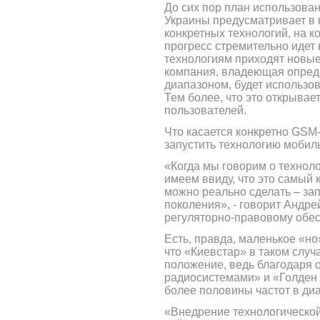
До сих пор план использова
Украины предусматривает в 
конкретных технологий, на к
прогресс стремительно идет
технологиям приходят новые
компания, владеющая опре
диапазоном, будет использов
Тем более, что это открыва
пользователей.
Что касается конкретно GSM
запустить технологию мобиль
«Когда мы говорим о технол
имеем ввиду, что это самый к
можно реально сделать – зап
поколения», - говорит Андре
регуляторно-правовому обе
Есть, правда, маленькое «но
что «Киевстар» в таком слу
положение, ведь благодаря 
радиосистемами» и «Голден
более половины частот в диа
«Внедрение технологической