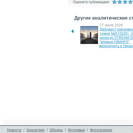
Оцените публикацию:
Другие аналитические с
17 мая 2026
27 июля 2026
Дайджест ключових новин 
Дайджест ключових 
тижня №3 (2026) - 
тижня №9 (2026) - 
портативний холодильник 
анонсує STREAM 500
EcoFlow та нова Logitech G 
"вбивцю HIMARS" 
G512 X
випробують в Україн
6 июля 2026
29 июня 2026
Дайджест ключових новин 
Дайджест ключових 
тижня №7 (2026) - знижка на 
тижня №6 (2026) - 
EcoFlow Lightweight та 
станція EcoFlow DE
анонс Logitech Spotlight 2
1000 Air та новий Z
DUO
10 июня 2026
7 июня 2026
YADEA GT35 та E8S - 
SUNRA H2: оптимал
потужні та комфортні 
електроскутер для 
електроскутери в чотирьох 
щоденних поїздок
кольорах корпусу
26 мая 2026
Дайджест ключових новин 
тижня №4 (2026) - потужний 
повербанк EcoFlow RAPID 
Pro та новий ASUS 
ExpertBook Ultra
Новости
/
Аналитика
/
Обзоры
/
Интервью
/
Фотогалереи