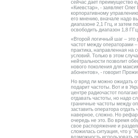
сейчас дает преимущество е
«Киевстар», - заявляет Олег
корпоративному управлению
его мнению, вначале надо в
диапазоне 2,1 Ггц, и затем 
освободить диапазон 1,8 ГГц
«Второй логичный шаг – это
частот между операторами –
практика, направленная на 
условий. Только в этом случ
нейтральности позволит обе
нового поколения для макси
абонентов», - говорит Прожи
Но вряд ли можно ожидать от
подарит частоты. Вот и в Ук
центре радиочастот полагают
отдавать частоты, но надо с
граничные частоты между оп
заставить оператора отдать 
наверное, сложно. Но рефар
очередь не это. Во время об
свое распоряжение и раздел
сложилась ситуация, что у "
возможность использовать 