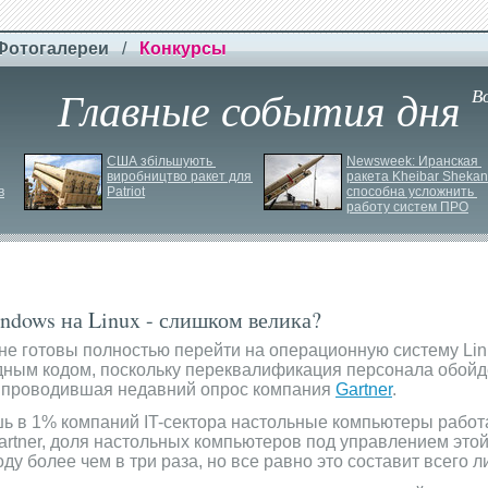
Фотогалереи
/
Конкурсы
Главные события дня
В
США збільшують 
Newsweek: Иранская 
виробництво ракет для 
ракета Kheibar Shekan 
в
Patriot
способна усложнить 
работу систем ПРО
ndows на Linux - слишком велика?
е готовы полностью перейти на операционную систему Li
дным кодом, поскольку переквалификация персонала обойд
 проводившая недавний опрос компания
Gartner
.
шь в 1% компаний IT-сектора настольные компьютеры рабо
Gartner, доля настольных компьютеров под управлением это
ду более чем в три раза, но все равно это составит всего л