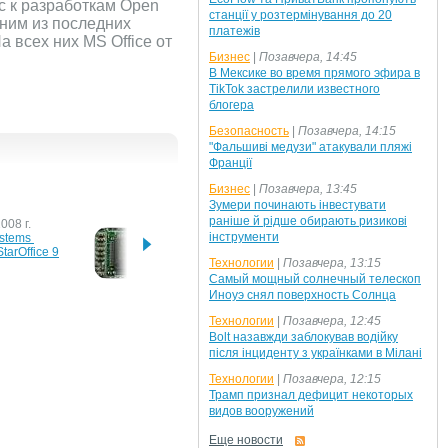
с к разработкам Open
станції у розтермінування до 20
ним из последних
платежів
 всех них MS Office от
Бизнес
|
Позавчера, 14:45
В Мексике во время прямого эфира в
TikTok застрелили известного
блогера
Безопасность
|
Позавчера, 14:15
"Фальшиві медузи" атакували пляжі
Франції
Бизнес
|
Позавчера, 13:45
Зумери починають інвестувати
раніше й рідше обирають ризикові
008 г.
3 ноября 2008 г.
11 сен
інструменти
stems 
Gartner: в 2009 году 
Рыноч
tarOffice 9
производители микросхем 
смартф
Технологии
|
Позавчера, 13:15
недосчитаются $25,5 
снизи
Самый мощный солнечный телескоп
млрд.
Иноуэ снял поверхность Солнца
005 г.
Технологии
|
Позавчера, 12:45
лагает 
Bolt назавжди заблокував водійку
соб перехода 
після інциденту з українками в Мілані
Технологии
|
Позавчера, 12:15
Трамп признал дефицит некоторых
видов вооружений
Еще новости