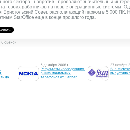
нного сектора - напротив - проявляют значительный интере
штат своих работников на новые операционные системы. Од
ал Бристольский Совет, располагающий парком в 5 000 ПК. На
атным StarOffice еще в конце прошлого года.
0 оценок
5 декабря 2008 г.
27 ноября 2
-
Результаты исследования 
Sun Microsy
 
рынка мобильных 
выпустила S
ть до 
телефонов от Gartner
.
5 октября 2005 г.
15 августа 2
иру 
Выпущен StarOffice 8
Novell пред
простой спо
на Linux