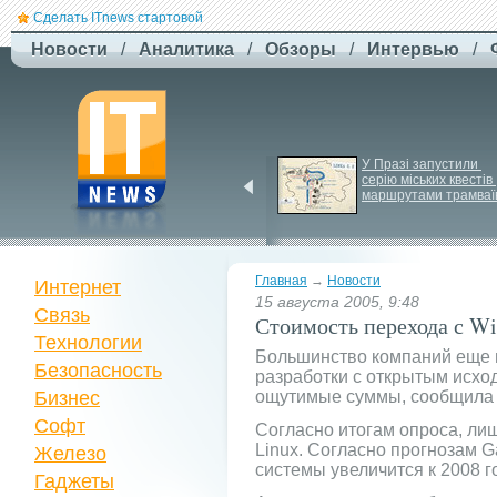
Сделать ITnews стартовой
Новости
/
Аналитика
/
Обзоры
/
Интервью
/
EcoFlow Alternator 
У Празі запустили 
Charger - ефективна 
серію міських квестів 
автомобільна зарядка 
маршрутами трамваї
вашої станції
Главная
→
Новости
Интернет
15 августа 2005, 9:48
Связь
Стоимость перехода с Wi
Технологии
Большинство компаний еще н
Безопасность
разработки с открытым исхо
Бизнес
ощутимые суммы, сообщила
Софт
Согласно итогам опроса, ли
Linux. Согласно прогнозам 
Железо
системы увеличится к 2008 го
Гаджеты