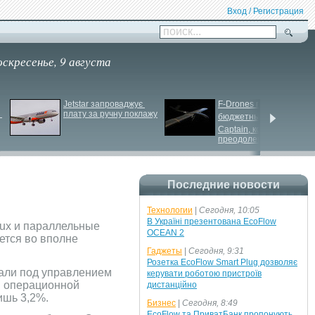
Вход / Регистрация
поиск...
оскресенье, 9 августа
Jetstar запроваджує 
F-
Drones представила 
плату за ручну поклажу
бюджетный дрон F-
Сaptain, который 
преодолевает 100 км
Последние новости
Технологии
|
Сегодня, 10:05
В Україні презентована EcoFlow
nux и параллельные
OCEAN 2
ется во вполне
Гаджеты
|
Сегодня, 9:31
Розетка EcoFlow Smart Plug дозволяє
тали под управлением
керувати роботою пристроїв
й операционной
дистанційно
ишь 3,2%.
Бизнес
|
Сегодня, 8:49
EcoFlow та ПриватБанк пропонують