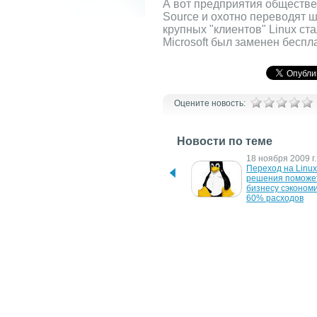
А вот предприятия обществе
Source и охотно переводят 
крупных "клиентов" Linux cт
Microsoft был заменен беспл
Оцените новость:
Новости по теме
19 июня 2014 г.
18 ноября 2009 г.
SAP - лидер в новом 
Переход на Linux
отчете Gartner TMS
решения поможет
бизнесу сэкономи
60% расходов
30 мая 2007 г.
10 октября 2005 г
Sun и Singapore Airlines 
Google подарит м
снабдили самолеты 
Office
пакетом StarOffice