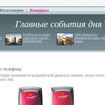
Фотогалереи
/
Конкурсы
Главные события дня
EcoFlow готує анонс 
США збільшують 
n 
нової серії станцій - 
виробництво ракет для
STREAM 5000
Patriot
о телефону
которая занимается разработкой дверных замков, выпустила
ime 340.