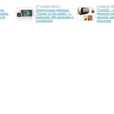
27 ноября 2013 г.
2 апреля 20
ла 
Электронные дверные 
"ГлазОК" – 
замок 
"Глазки" от bb-mobile – с 
дверной гла
Lock
камерами, ЖК-экранами и 
звонком, ка
телефоном
дисплеем
3 июня 2005 г.
30 мая 2005 
он в 
Новое применение 
Потребител
люча
технологии 
предлагают
радиочастотной 
дверные ру
идентификации