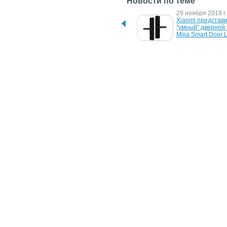
Новости по теме
7 апреля 2020 г.
29 ноября 2018 г.
Xiaomi анонсировала 
Xiaomi представи
дверной замок за $30 для 
"умный" дверной 
“умного” дома
Mijia Smart Door 
20 октября 2006 г.
11 июля 2005 г.
Замок, который 
Мобильный телеф
открывается пальцем
роли дверного к