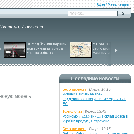
Вход / Регистрация
поиск...
Пятница, 7 августа
ЗСУ здійснили перший 
У Празі запустили 
 
повітряний штурм за 
серію міських квестів 
участю роботів
маршрутами трамваїв
Последние новости
Безопасность
|
Вчера, 14:15
Испания активнее всех
 новую модель
поддерживает вступление Украины в
ЕС
Технологии
|
Вчера, 13:45
Російський удар знищив склад Bosch в
Україні: продукція втрачена
Безопасность
|
Вчера, 13:15
Politico: Обмен разведданными между