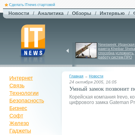
Сделать ITnews стартовой
Новости
/
Аналитика
/
Обзоры
/
Интервью
/
Jetstar запроваджує 
Newsweek: Иранская 
плату за ручну поклажу
ракета Kheibar Sheka
способна усложнить 
работу систем ПРО
Главная
→
Новости
Интернет
24 октября 2005, 16:05
Связь
Умный замок позвонит п
Технологии
Корейская компания Irevo, 
Безопасность
цифрового замка Gateman Pr
Бизнес
Софт
Железо
Гаджеты