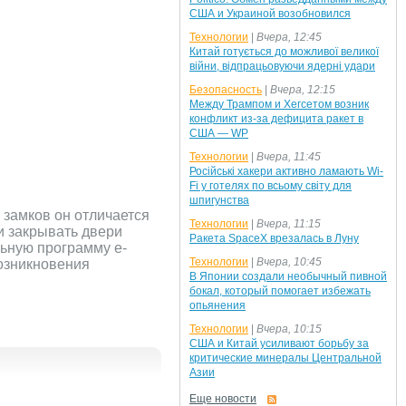
США и Украиной возобновился
Технологии
|
Вчера, 12:45
Китай готується до можливої великої
війни, відпрацьовуючи ядерні удари
Безопасность
|
Вчера, 12:15
Между Трампом и Хегсетом возник
конфликт из-за дефицита ракет в
США — WP
Технологии
|
Вчера, 11:45
Російські хакери активно ламають Wi-
Fi у готелях по всьому світу для
шпигунства
 замков он отличается
Технологии
|
Вчера, 11:15
 и закрывать двери
Ракета SpaceX врезалась в Луну
льную программу e-
Технологии
|
Вчера, 10:45
возникновения
В Японии создали необычный пивной
бокал, который помогает избежать
опьянения
Технологии
|
Вчера, 10:15
США и Китай усиливают борьбу за
критические минералы Центральной
Азии
Еще новости