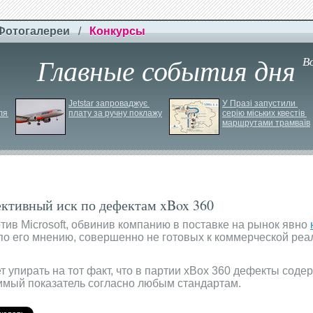
Фотогалереи
/
Конкурсы
Главные события дня
В
Jetstar запроваджує 
У Празі запустили 
я 
плату за ручну поклажу
серію міських квестів 
маршрутами трамваїв
ективный иск по дефектам xBox 360
тив Microsoft, обвинив компанию в поставке на рынок явно
 по его мнению, совершенно не готовых к коммерческой реа
т упирать на тот факт, что в партии xBox 360 дефекты соде
тимый показатель согласно любым стандартам.