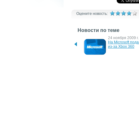
Оцените новость:
Новости по теме
30 августа 2010 г.
24 ноября 2009 г.
Xbox 360 250GB Elite Slim 
На Microsoft пода
Console – игровая 
из-за Xbox 360
приставка с новым 
дизайном
6 марта 2007 г.
10 мая 2006 г.
Microsoft анонсировала 
Приставки Xbox 3
новый модуль памяти для 
приводами HD-D
Xbox 360