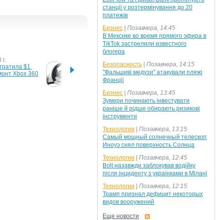
станції у розтермінування до 20
платежів
Бизнес
|
Позавчера, 14:45
В Мексике во время прямого эфира в
TikTok застрелили известного
блогера
 г.
27 августа 2007 г.
28 мар
Безопасность
|
Позавчера, 14:15
тратила $1 
Руль для Xbox 360 опасен
Micros
"Фальшиві медузи" атакували пляжі
монт Xbox 360
элитн
Франції
прист
Бизнес
|
Позавчера, 13:45
Зумери починають інвестувати
005 г.
раніше й рідше обирають ризикові
изнала 
інструменти
сть" xBox 360
Технологии
|
Позавчера, 13:15
Самый мощный солнечный телескоп
Иноуэ снял поверхность Солнца
Технологии
|
Позавчера, 12:45
Bolt назавжди заблокував водійку
після інциденту з українками в Мілані
Технологии
|
Позавчера, 12:15
Трамп признал дефицит некоторых
видов вооружений
Еще новости