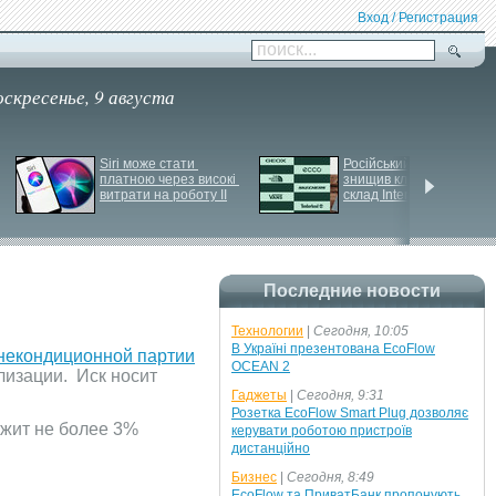
Вход / Регистрация
поиск...
оскресенье, 9 августа
Siri може стати 
Російський удар 
платною через високі 
знищив ключовий 
витрати на роботу ІІ
склад Intertop Ukraine
Последние новости
Технологии
|
Сегодня, 10:05
В Україні презентована EcoFlow
некондиционной партии
OCEAN 2
лизации. Иск носит
Гаджеты
|
Сегодня, 9:31
Розетка EcoFlow Smart Plug дозволяє
ржит не более 3%
керувати роботою пристроїв
дистанційно
Бизнес
|
Сегодня, 8:49
EcoFlow та ПриватБанк пропонують