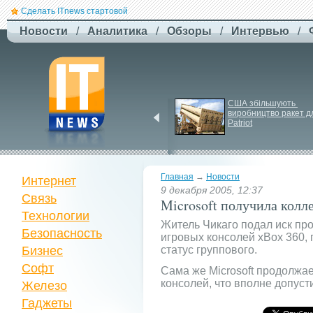
Сделать ITnews стартовой
Новости
/
Аналитика
/
Обзоры
/
Интервью
/
Newsweek: Иранская 
США збільшують 
ракета Kheibar Shekan 
виробництво ракет дл
способна усложнить 
Patriot
работу систем ПРО
Главная
→
Новости
Интернет
9 декабря 2005, 12:37
Связь
Microsoft получила колл
Технологии
Житель Чикаго подал иск про
Безопасность
игровых консолей xBox 360,
Бизнес
статус группового.
Софт
Сама же Microsoft продолжае
консолей, что вполне допус
Железо
Гаджеты