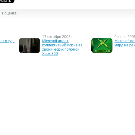
1 оценка
17 октября 2008 г.
9 июля 2008
ют в суд 
Microsoft имеет 
Microsoft по
коллективный иск из-за 
млрд на ре
хронических поломок 
Xbox 360
22 февраля 2006 г.
30 ноября 2
60 с 
В Сети выложена 
Microsoft пр
VD
программа для обхода 
"проблемно
защиты XBox 360