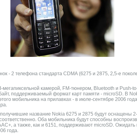
к - 2 телефона стандарта CDMA (6275 и 2875, 2,5-е покол
3-мегапиксельной камерой, FM-тюнером, Bluetooth и Push-to
абайт, поддерживаемый формат карт памяти - microSD. В No
этого мобильника на прилавках - в июле-сентябре 2006 года
ра.
олучившие название Nokia 6275 и 2875 будут оснащены 2- 
соответственно. Оба мобильника будут способны воспроиз
+, а также, как и 6151, поддерживают microSD. Ожидать 
06 года.