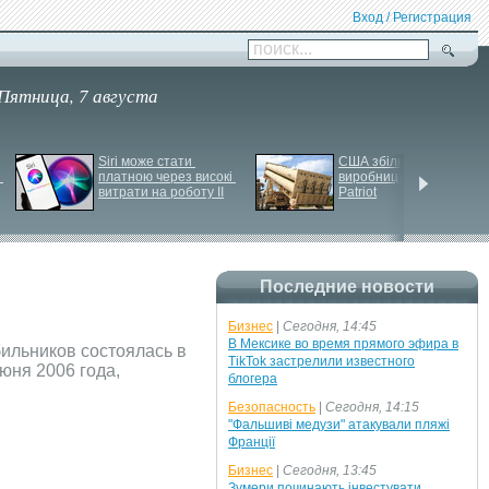
Вход / Регистрация
поиск...
Пятница, 7 августа
Siri може стати 
США збільшують 
платною через високі 
виробництво ракет для 
витрати на роботу ІІ
Patriot
Последние новости
Бизнес
|
Сегодня, 14:45
В Мексике во время прямого эфира в
ильников состоялась в
TikTok застрелили известного
юня 2006 года,
блогера
Безопасность
|
Сегодня, 14:15
"Фальшиві медузи" атакували пляжі
Франції
Бизнес
|
Сегодня, 13:45
Зумери починають інвестувати