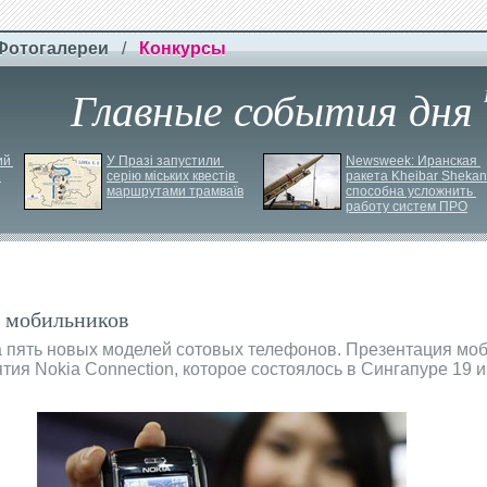
Фотогалереи
/
Конкурсы
Главные события дня
й 
У Празі запустили 
Newsweek: Иранская 
серію міських квестів 
ракета Kheibar Shekan 
маршрутами трамваїв
способна усложнить 
работу систем ПРО
х мобильников
 пять новых моделей сотовых телефонов. Презентация моб
ия Nokia Connection, которое состоялось в Сингапуре 19 и