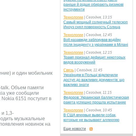
раніше й рідше обирають ризикові
інструменти
Технологии
|
Сегодня, 13:15
Самый мощный солнечный телескоп
Иноуэ снял поверхность Солнца
Технологии
|
Сегодня, 12:45
Bolt назавжди заблокував водійку
після інциденту з українками в Мілані
Технологии
|
Сегодня, 12:15
Трамп признал дефицит некоторых
видов вооружений
Связь
|
Сегодня, 11:45
ение) и один мобильник
Українцям в Польщі відключили
доступ до важливих документів: що
важливо знати
-talk. Объем памяти
kia уже сообщили
Технологии
|
Сегодня, 11:15
Федоров: Украинская баллистическая
 Nokia 6151 поступит в
ракета успешно прошла испытание
Технологии
|
Сегодня, 10:45
и 1,3-
В США впервые вывели собак,
водить музыкальные
которые не вызывают аллергию
появления новинок на
Еще новости