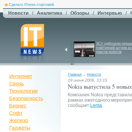
Сделать ITnews стартовой
Новости
/
Аналитика
/
Обзоры
/
Интервью
/
Російський удар 
ЗСУ здійснили перши
знищив ключовий 
повітряний штурм за 
склад Intertop Ukraine
участю роботів
Главная
→
Новости
Интернет
19 июня 2006, 13:15
Связь
Nokia выпустила 5 новы
Технологии
Компания Nokia представила
Безопасность
рамках ежегодного мероприят
Бизнес
сообщает
Lenta
.
Софт
Железо
Гаджеты