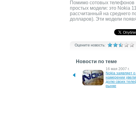
Помимо сотовых телефонов н
простых модели: это Nokia 1
рассчитанный на среднего п
долларов). Эти модели появя
Оцените новость:
Новости по теме
7 декабря 2007 г.
16 мая 2007 г.
Nokia выпустила 
Nokia заявляет о 
экологичный  мобильник
намерении увелич
долю своих телеф
рынке
20 июня 2006 г.
18 мая 2006 г.
Nokia 6151: WCDMA/GSM
Бюджетный телеф
бизнесменов