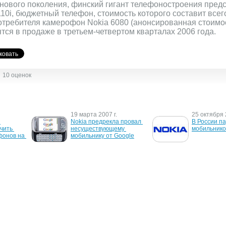
ового поколения, финский гигант телефоностроения предс
110i, бюджетный телефон, стоимость которого составит всег
отребителя камерофон Nokia 6080 (анонсированная стоимо
тся в продаже в третьем-четвертом кварталах 2006 года.
10 оценок
19 марта 2007 г.
25 октября 
Nokia предрекла провал 
В России п
ить 
несуществующему 
мобильнико
онов на 
мобильнику от Google
4 мая 2006 г.
25 апреля 2
он для 
Nokia и ATI объединяются
Nokia выпус
новых тел