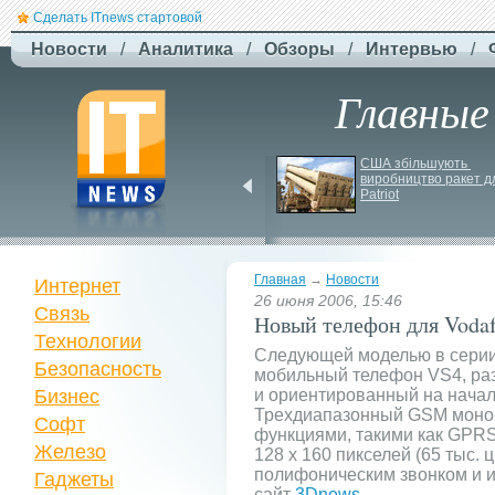
Сделать ITnews стартовой
Новости
/
Аналитика
/
Обзоры
/
Интервью
/
Главные
Newsweek: Иранская 
США збільшують 
ракета Kheibar Shekan 
виробництво ракет дл
способна усложнить 
Patriot
работу систем ПРО
Главная
→
Новости
Интернет
26 июня 2006, 15:46
Связь
Новый телефон для Voda
Технологии
Следующей моделью в сери
Безопасность
мобильный телефон VS4, ра
Бизнес
и ориентированный на начал
Трехдиапазонный GSM моно
Софт
функциями, такими как GPR
Железо
128 x 160 пикселей (65 тыс.
полифоническим звонком и 
Гаджеты
сайт
3Dnews
.