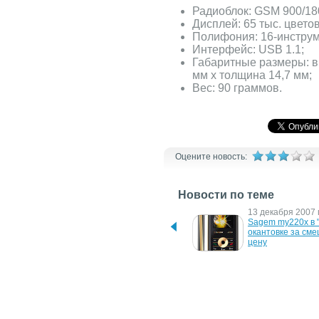
Радиоблок: GSM 900/18
Дисплей: 65 тыс. цветов
Полифония: 16-инструм
Интерфейс: USB 1.1;
Габаритные размеры: в
мм x толщина 14,7 мм;
Вес: 90 граммов.
Оцените новость:
Новости по теме
3 октября 2008 г.
13 декабря 2007 г
Мобильный бренд Sagem 
Sagem my220x в "
прекращает 
окантовке за сме
существование
цену
7 ноября 2007 г.
18 июля 2007 г.
Анонсирован Sagem 
Sagem создал на
my850c
модели my900