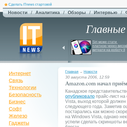
Сделать ITnews стартовой
Новости
/
Аналитика
/
Обзоры
/
Интервью
/
Главные
EcoFlow готує анонс 
Siri може стати 
нової серії станцій - 
платною через високі
STREAM 5000
витрати на роботу ІІ
Главная
→
Новости
Интернет
30 августа 2006, 12:59
Связь
Amazon.com начал приём 
Технологии
Канадское представительство
Безопасность
опубликовало
прайс-лист на
Бизнес
Vista, выход которой должен
следующего года. Заметив ош
Софт
постарались как можно скор
Железо
на Windows Vista, однако не
успели сделать скриншоты ве
Гаджеты
блогах.