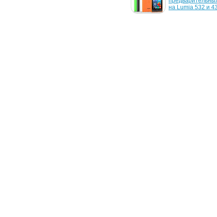
предварительные заказы 
предварительных 
на новый C301 
на Lumia 532 и 4
Chromebook
14 октября 2006 г.
6 сентября 2006 г
Корея и ЕС вынудили 
Microsoft объявил
Microsoft внести 
официальные цен
изменения в Windows 
Windows Vista
Vista
21 августа 2006 г.
18 июля 2006 г.
Microsoft начала выпуск 
Обновлена бета-
патчей для Windows Vista
Windows Vista
28 июля 2005 г.
Windows Vista - 
преждевременные роды