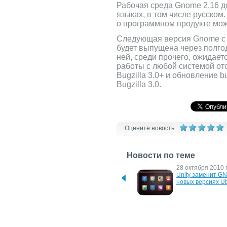
Рабочая среда Gnome 2.16 д
языках, в том числе русско
о программном продукте мо
Следующая версия Gnome с и
будет выпущена через полго
ней, среди прочего, ожидае
работы с любой системой от
Bugzilla 3.0+ и обновление b
Bugzilla 3.0.
Оцените новость:
Новости по теме
13 февраля 2023 г.
28 октября 2010 г
В Украине запретили 
Unity заменит GN
эксплуатацию 4 
новых версиях U
энергоблоков 
Запорожской АЭС
25 сентября 2008 г.
8 июля 2008 г.
Вышел GNOME 2.24 для 
Бывший топ-мене