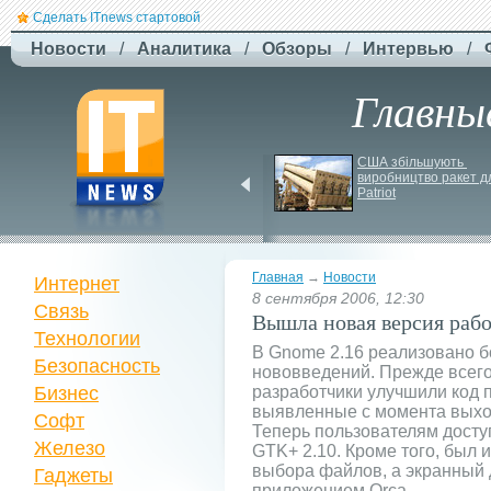
Сделать ITnews стартовой
Новости
/
Аналитика
/
Обзоры
/
Интервью
/
Главны
У Празі запустили 
США збільшують 
серію міських квестів 
виробництво ракет дл
маршрутами трамваїв
Patriot
Главная
→
Новости
Интернет
8 сентября 2006, 12:30
Связь
Вышла новая версия раб
Технологии
В Gnome 2.16 реализовано 
Безопасность
нововведений. Прежде всего
Бизнес
разработчики улучшили код 
выявленные с момента выхо
Софт
Теперь пользователям дост
Железо
GTK+ 2.10. Кроме того, был
выбора файлов, а экранный 
Гаджеты
приложением Orca.