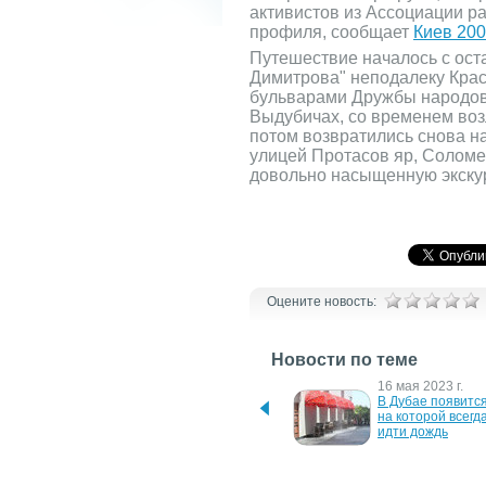
активистов из Ассоциации р
профиля, сообщает
Киев 20
Путешествие началось с ост
Димитрова" неподалеку Крас
бульварами Дружбы народов,
Выдубичах, со временем воз
потом возвратились снова на
улицей Протасов яр, Соломе
довольно насыщенную экскур
Оцените новость:
Новости по теме
28 ноября 2024 г.
16 мая 2023 г.
На Киевщине 
В Дубае появится
разработали троллейбус 
на которой всегда
с инновационной 
идти дождь
функцией "павербанк"
12 ноября 2015 г.
27 августа 2013 г.