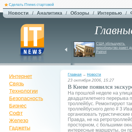
Сделать ITnews стартовой
Новости
/
Аналитика
/
Обзоры
/
Интервью
/
Главны
EcoFlow Alternator 
США збільшують 
Charger - ефективна 
виробництво ракет дл
автомобільна зарядка 
Patriot
вашої станції
Главная
→
Новости
Интернет
23 октября 2006, 15:27
Связь
В Киеве появился экску
Технологии
На прошлой неделе на улиц
Безопасность
двадцатилетнего перерыва 
троллейбус. Ремонтируют та
Бизнес
троллейбусного депо # 3 Ив
Софт
организовать туристические 
Правда, не на ретротроллейб
Железо
просторном, с большими окн
Гаджеты
интересные маршруты, он пр