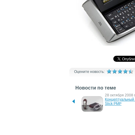
Оцените новость:
Новости по теме
26 февраля 2010 г.
28 октября 2008 г
PMP T12FHD от RAmos - 
Концептуальный 
портативный медиаплеер 
Slick PMP
с поддержкой HD
20 октября 2008 г.
6 октября 2008 г.
Портативный медиа-
Sega выпустит ко
плеер Manman-A2 
Sony PSP - PMP S