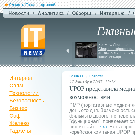
Сделать ITnews стартовой
Новости
/
Аналитика
/
Обзоры
/
Интервью
/
Главны
EcoFlow готує анонс 
EcoFlow Alternator 
нової серії станцій - 
Charger - ефективна 
STREAM 5000
автомобільна зарядка
вашої станції
Главная
→
Новости
Интернет
12 декабря 2007, 13:14
Связь
UPOP представила медиа
Технологии
возможностями
Безопасность
PMP (портативные медиа-пл
Бизнес
день ото дня. Возможность с
Софт
фильмы в дороге, не перепл
"функционал", привлекает с
Железо
пишет сайт
Ferra
. Есть спро
Гаджеты
корейская компания UPOP п