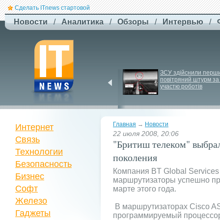
Сделать ITnews стартовой
Новости
/
Аналитика
/
Обзоры
/
Интервью
/
У Празі запустили 
ЗСУ здійснили перши
серію міських квестів 
повітряний штурм за 
маршрутами трамваїв
участю роботів
Главная
→
Новости
Интернет
22 июля 2008, 20:06
Связь
"Бритиш телеком" выбра
Технологии
поколения
Безопасность
Компания BT Global Service
Бизнес
маршрутизаторы успешно про
Софт
марте этого года.
Железо
В маршрутизаторах Cisco AS
Гаджеты
программируемый процессор