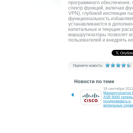
программного обеспечения, 
спектр функций, включая фун
VPN), глубокой инспекции па
функциональность избавляет
устанавливаются в дополнен
капитальные и текущие расх
маршрутизаторы позволят ко
пользователей и внедрять н
Оцените новость:
Новости по теме
21 мая 2012 г.
16 сентября 2011 
Интерфейс Cisco UC 
Маршрутизатор C
Gateway Services API 
ASR 9000 теперь 
поможет бороться с 
поддерживать и 
мошенничеством, 
мобильные серв
кражами и атаками в 
системах голосовой связи
24 апреля 2009 г.
13 ноября 2008 г.
Cisco WebEx Collaboration 
Новый маршрутиз
Cloud - "облачные" 
Cisco ASR 9000 с
вычисления для 
фундаментальной
корпоративных сетей
основой "эры 