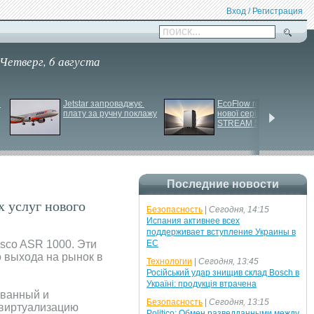
Вход / Регистрация
поиск...
Четверг, 6 августа
Jetstar запроваджує 
EcoFlow готує анонс 
плату за ручну поклажу
нової серії станцій - 
STREAM 5000
Последние новости
 услуг нового
Безопасность
|
Сегодня, 14:15
Испания активнее всех
поддерживает вступление Украины в
sco ASR 1000. Эти
ЕС
 выхода на рынок в
Технологии
|
Сегодня, 13:45
Російський удар знищив склад Bosch в
Україні: продукція втрачена
ованный и
Безопасность
|
Сегодня, 13:15
 виртуализацию
Politico: Обмен разведданными между