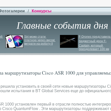
Фотогалереи
/
Конкурсы
Главные события дня
й 
Siri може стати 
F-
Drones представила 
платною через високі 
бюджетный дрон F-
витрати на роботу ІІ
Сaptain, который 
преодолевает 100 км
ла маршрутизаторы Cisco ASR 1000 для управляемых
s решила установить в своей сети новые маршрутизаторы Ci
шли испытания в BT Global Services еще до официального
R 1000 установлен первый в отрасли полностью интегрир
 Cisco QuantumFlow . Эти маршрутизаторы поддерживают