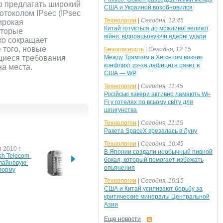
о предлагать широкий
США и Украиной возобновился
отоколом IPsec (IPsec
Технологии
|
Сегодня, 12:45
ирокая
Китай готується до можливої великої
оторые
війни, відпрацьовуючи ядерні удари
ко сокращает
 того, новые
Безопасность
|
Сегодня, 12:15
щиеся требования
Между Трампом и Хегсетом возник
конфликт из-за дефицита ракет в
на места.
США — WP
Технологии
|
Сегодня, 11:45
Російські хакери активно ламають Wi-
Fi у готелях по всьому світу для
шпигунства
Технологии
|
Сегодня, 11:15
Ракета SpaceX врезалась в Луну
Технологии
|
Сегодня, 10:45
 2010 г.
28 августа 2009 г.
25 апр
В Японии создали необычный пивной
ish Telecom 
Cisco удвоила плотность 
Cisco 
бокал, который помогает избежать
лайновую 
ASR 9000
Cloud 
опьянения
форму
интегр
прило
Технологии
|
Сегодня, 10:15
корпор
США и Китай усиливают борьбу за
инфра
 г.
критические минералы Центральной
рутизаторы 
Азии
Еще новости