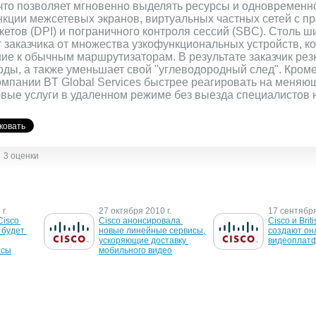
что позволяет мгновенно выделять ресурсы и одновременн
кции межсетевых экранов, виртуальных частных сетей с пр
кетов (DPI) и пограничного контроля сессий (SBC). Столь ш
 заказчика от множества узкофункциональных устройств, к
ие к обычным маршрутизаторам. В результате заказчик рез
оды, а также уменьшает свой "углеводородный след". Кроме
мпании BT Global Services быстрее реагировать на меняю
овые услуги в удаленном режиме без выезда специалистов 
3 оценки
г.
27 октября 2010 г.
17 сентября
isco 
Cisco анонсировала 
Cisco и Brit
будет 
новые линейные сервисы, 
создают он
ускоряющие доставку 
видеоплат
исы
мобильного видео
6 августа 2008 г.
7 марта 2008
атор 
BT получила статус 
Новые марш
тал 
глобального партнера 
Cisco
 
Cisco