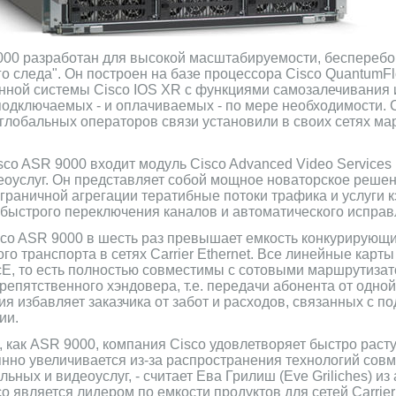
00 разработан для высокой масштабируемости, бесперебо
о следа". Он построен на базе процессора Cisco QuantumF
нной системы Cisco IOS XR с функциями самозалечивания 
подключаемых - и оплачиваемых - по мере необходимости. С
глобальных операторов связи установили в своих сетях м
sco ASR 9000 входит модуль Cisco Advanced Video Services
оуслуг. Он представляет собой мощное новаторское решен
раничной агрегации тератибные потоки трафика и услуги 
 быстрого переключения каналов и автоматического испра
co ASR 9000 в шесть раз превышает емкость конкурирующи
о транспорта в сетях Carrier Ethernet. Все линейные карт
cE, то есть полностью совместимы с сотовыми маршрутизат
епятственного хэндовера, т.е. передачи абонента от одной 
ия избавляет заказчика от забот и расходов, связанных с 
ии.
 как ASR 9000, компания Cisco удовлетворяет быстро раст
янно увеличивается из-за распространения технологий сов
ьных и видеоуслуг, - считает Ева Грилиш (Eve Griliches) из
co является лидером по емкости продуктов для сетей Carrier