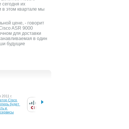
 сегодня их
 и в этом квартале мы
ной цене, - говорит
 Cisco ASR 9000
очном для доставки
станавливаемая в один
аши будущие
 2011 г.
10 февраля 2010 г.
14 авг
тор Cisco 
Cisco объявила новую 
Маршр
перь будет 
платформу Cisco ASR 
WRV21
ь и 
5000
Router
 сервисы
рынке
 г.
рутизаторы 