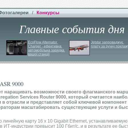
Фотогалереи
/
Конкурсы
Главные события дня
EcoFlow Alternator 
Jetstar запроваджує 
Charger - ефективна 
плату за ручну поклаж
автомобільна зарядка 
вашої станції
 ASR 9000
ет наращивать возможности своего флагманского мар
regation Services Router 9000, который считается наиб
в отрасли и представляет собой ключевой компонент 
ператорам масштабировать существующие услуги и бы
 линейную карту 16 x 10 Gigabit Ethernet, устанавливаему
в ИТ-индустрии превысит 100 Гбит/с, и в результате ее бы