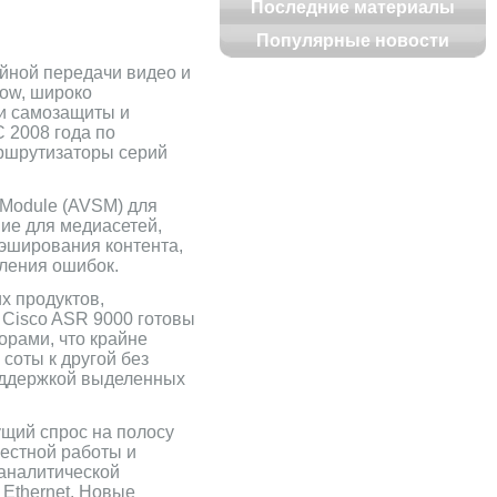
Последние материалы
Популярные новости
йной передачи видео и
low, широко
и самозащиты и
 2008 года по
аршрутизаторы серий
 Module (AVSM) для
ие для медиасетей,
кэширования контента,
вления ошибок.
х продуктов,
ы Cisco ASR 9000 готовы
орами, что крайне
соты к другой без
поддержкой выделенных
ущий спрос на полосу
местной работы и
 аналитической
 Ethernet. Новые