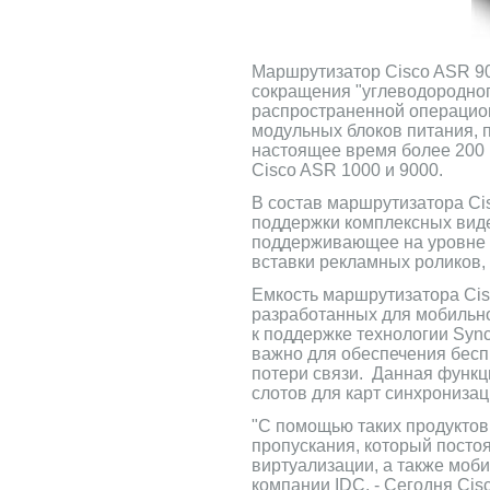
Маршрутизатор Cisco ASR 90
сокращения "углеводородног
распространенной операцио
модульных блоков питания, 
настоящее время более 200 
Cisco ASR 1000 и 9000.
В состав маршрутизатора Ci
поддержки комплексных виде
поддерживающее на уровне г
вставки рекламных роликов,
Емкость маршрутизатора Cis
разработанных для мобильног
к поддержке технологии Syn
важно для обеспечения беспр
потери связи. Данная функц
слотов для карт синхронизац
"С помощью таких продуктов,
пропускания, который посто
виртуализации, а также мобил
компании IDC. - Сегодня Cis