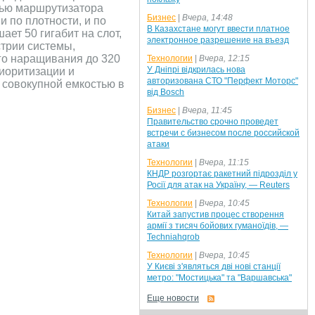
тью маршрутизатора
Бизнес
|
Вчера, 14:48
 по плотности, и по
В Казахстане могут ввести платное
ет 50 гигабит на слот,
электронное разрешение на въезд
стрии системы,
го наращивания до 320
Технологии
|
Вчера, 12:15
У Дніпрі відкрилась нова
риоритизации и
авторизована СТО "Перфект Моторс"
с совокупной емкостью в
від Bosch
Бизнес
|
Вчера, 11:45
Правительство срочно проведет
встречи с бизнесом после российской
атаки
Технологии
|
Вчера, 11:15
КНДР розгортає ракетний підрозділ у
Росії для атак на Україну, — Reuters
Технологии
|
Вчера, 10:45
Китай запустив процес створення
армії з тисяч бойових гуманоїдів, —
Techniahqrob
Технологии
|
Вчера, 10:45
У Києві з'являться дві нові станції
метро: "Мостицька" та "Варшавська"
Еще новости