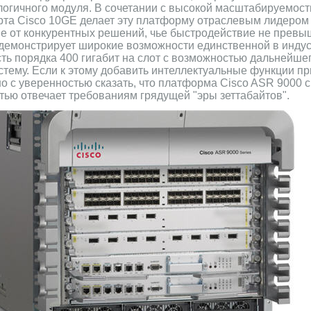
логичного модуля. В сочетании с высокой масштабируемос
рта Cisco 10GE делает эту платформу отраслевым лидером и
 от конкурентных решений, чье быстродействие не превыша
 демонстрирует широкие возможности единственной в инду
ть порядка 400 гигабит на слот с возможностью дальнейше
стему. Если к этому добавить интеллектуальные функции п
о с уверенностью сказать, что платформа Cisco ASR 9000 
стью отвечает требованиям грядущей "эры зеттабайтов".