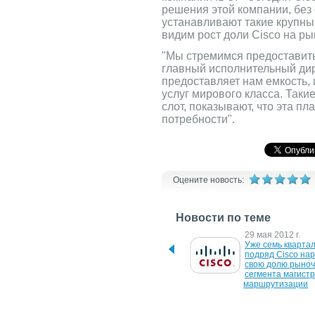
решения этой компании, без
устанавливают такие крупные 
видим рост доли Cisco на рын
"Мы стремимся предоставить
главный исполнительный дир
предоставляет нам емкость, 
услуг мирового класса. Таки
слот, показывают, что эта 
потребности".
Оцените новость:
Новости по теме
30 июля 2018 г.
29 мая 2012 г.
Новый маршрутизатор 
Уже семь квартал
Xiaomi Mi Router 4C 
подряд Cisco нар
оценен в $15
свою долю рыночн
сегмента магистр
маршрутизации
24 апреля 2009 г.
13 ноября 2008 г.
Cisco WebEx Collaboration 
Новый маршрутиз