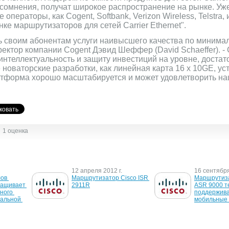
 сомнения, получат широкое распространение на рынке. Уже
операторы, как Cogent, Softbank, Verizon Wireless, Telstra,
ке маршрутизаторов для сетей Carrier Ethernet".
 своим абонентам услуги наивысшего качества по минималь
ектор компании Cogent Дэвид Шеффер (David Schaeffer). -
интеллектуальность и защиту инвестиций на уровне, достат
е новаторские разработки, как линейная карта 16 х 10GE, у
платформа хорошо масштабируется и может удовлетворить н
1 оценка
12 апреля 2012 г.
16 сентября
ов 
Маршрутизатор Cisco ISR 
Маршрутиза
ащивает 
2911R
ASR 9000 те
ого 
поддерживат
альной 
мобильные
22 июля 2008 г.
7 марта 2008
атор 
"Бритиш телеком" 
Новые марш