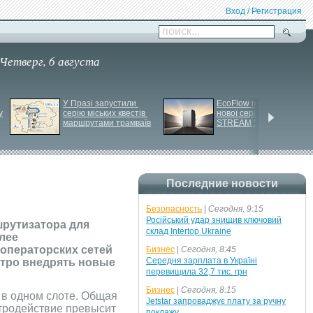
Вход / Регистрация
поиск...
Четверг, 6 августа
У Празі запустили 
EcoFlow готує анонс 
у
серію міських квестів 
нової серії станцій - 
маршрутами трамваїв
STREAM 5000
Последние новости
Безопасность
|
Сегодня, 9:15
Російський удар знищив ключовий
шрутизатора для
склад Intertop Ukraine
олее
операторских сетей
Бизнес
|
Сегодня, 8:45
Середня зарплата в Україні
стро внедрять новые
перевищила 32,7 тис. грн
Бизнес
|
Сегодня, 8:15
ю в одном слоте. Общая
Jetstar запроваджує плату за ручну
стродействие превысит
поклажу