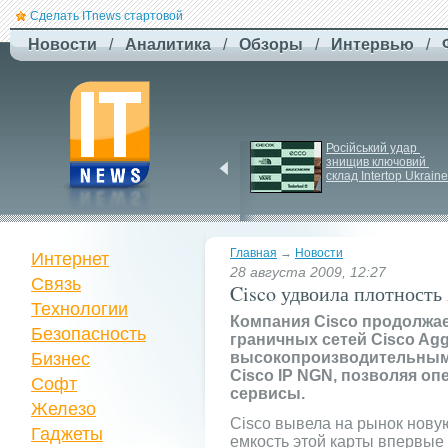
Сделать ITnews стартовой
Новости
/
Аналитика
/
Обзоры
/
Интервью
/
Siri може стати 
Російський удар 
платною через високі 
знищив ключовий 
витрати на роботу ІІ
склад Intertop Ukraine
Главная
→
Новости
Интернет
28 августа 2009, 12:27
Связь
Cisco удвоила плотность
Технологии
Компания Cisco продолжа
Безопасность
граничных сетей Cisco Agg
Бизнес
высокопроизводительным 
Cisco IP NGN, позволяя о
Софт
сервисы.
Железо
Cisco вывела на рынок новую
Гаджеты
емкость этой карты впервые 