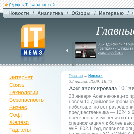
Сделать ITnews стартовой
Новости
/
Аналитика
/
Обзоры
/
Интервью
/
Главны
Російський удар 
ЗСУ здійснили перши
знищив ключовий 
повітряний штурм за 
склад Intertop Ukraine
участю роботів
Главная
→
Новости
Интернет
23 января 2009, 16:42
Связь
Acer анонсировала 10'' н
Технологии
23 января Acer наконец-то п
Безопасность
новом 10-дюймовом форм-фак
Бизнес
побольше, но вот разрешение 
предшественника — 1024 x 6
Софт
претерпела изменения и ста
Железо
спецификациям к более высо
WiFi 802.11b/g, появился о
Гаджеты
подключения к 3G и WiMAX, 