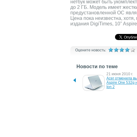
нетбук может быть укомпле
до 2 ГБ. Модель имеет жестки
предустановленной ОС явля
Цена пока неизвестна, хотя,
издания DigiTimes, 10'' Aspir
Оцените новость:
Новости по теме
7 июля 2010 г.
21 июня 2010 г.
Acer представляет нетбук 
Acer отменила вы
Aspire One D255 с 
Aspire One 532g н
двухъядерным 
Ion 2
процессором
18 мая 2009 г.
3 апреля 2009 г.
Acer Aspire One 571 - 
Acer Aspire One 53
нетбук с HD-дисплеем и 
красивый тонкий 
оптическим приводом для 
дисков нового формата
27 января 2009 г.
20 января 2009 г.
Нетбук Acer Aspire One в 
Первая информаци