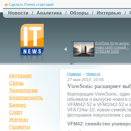
Сделать ITnews стартовой
Новости
/
Аналитика
/
Обзоры
/
Интервью
/
F-
Drones представила 
EcoFlow готує анонс 
нової серії станцій - 
бюджетный дрон F-
STREAM 5000
Сaptain, который 
преодолевает 100 км
Главная
→
Новости
Интернет
27 мая 2010, 10:55
Связь
ViewSonic расширяет вы
Технологии
Корпорация ViewSonic, один
Безопасность
объявила о выпуске нового
Бизнес
VFM842-52 и VFM1042-52 и 
VFA724w-10, новое семейст
Софт
фоторамок покупателям с р
Железо
VFM42: семейство универ
Гаджеты