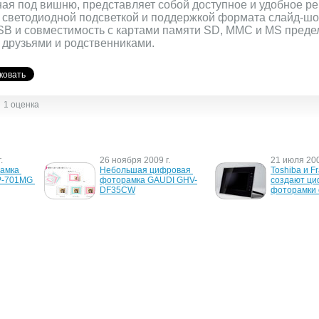
ая под вишню, представляет собой доступное и удобное р
светодиодной подсветкой и поддержкой формата слайд-шо
SB и совместимость с картами памяти SD, MMC и MS пред
друзьями и родственниками.
1 оценка
.
26 ноября 2009 г.
21 июля 200
амка 
Небольшая цифровая 
Toshiba и F
-701MG 
фоторамка GAUDI GHV-
создают ци
DF35CW
фоторамки с
.
5 февраля 2008 г.
7 сентября 
мка от 
В этом году будет 
Toshiba объ
поставлено 20 млн. 
выпуске ци
фоторамок
фоторамок с
качественн
Tekbright