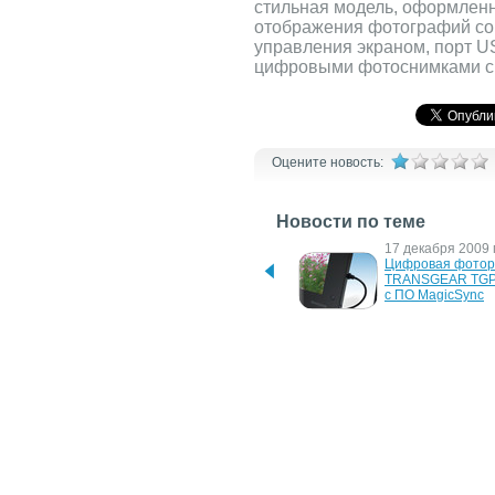
стильная модель, оформленн
отображения фотографий со 
управления экраном, порт U
цифровыми фотоснимками с 
Оцените новость:
Новости по теме
15 ноября 2011 г.
17 декабря 2009 г
Sony анонсирует 
Цифровая фотор
цифровую фоторамку S-
TRANSGEAR TGP
Frame с Wi-Fi и сенсорным 
с ПО MagicSync
экраном
11 ноября 2008 г.
9 сентября 2008 г
Цифровые фоторамки 
Цифровая фотора
Viewsonic DPG801BK и 
Sony Ericsson
DPG807BK