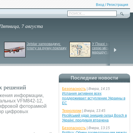
Вход / Регистрация
поиск...
Пятница, 7 августа
Jetstar запроваджує 
У Празі запустили 
плату за ручну поклажу
серію міських квестів 
маршрутами трамваїв
Последние новости
их решений
Безопасность
|
Вчера, 14:15
Испания активнее всех
ажения информации,
поддерживает вступление Украины в
нальных VFM842-12,
ЕС
цифровой фоторамкой
Технологии
|
Вчера, 13:45
бор цифровых
Російський удар знищив склад Bosch в
Україні: продукція втрачена
Безопасность
|
Вчера, 13:15
Politico: Обмен разведданными между