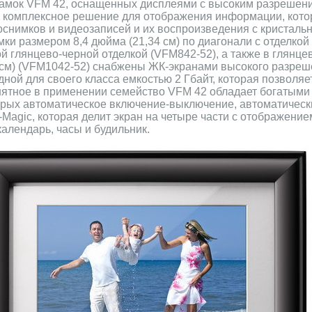
мок VFM 42, оснащенных дисплеями с высоким разрешен
й комплексное решение для отображения информации, кото
снимков и видеозаписей и их воспроизведения с кристальн
и размером 8,4 дюйма (21,34 см) по диагонали с отделкой
й глянцево-черной отделкой (VFM842-52), а также в глянце
 см) (VFM1042-52) снабжены ЖК-экранами высокого разреш
ной для своего класса емкостью 2 Гбайт, которая позволяе
нятное в применении семейство VFM 42 обладает богатым
орых автоматическое включение-выключение, автоматическ
-Magic, которая делит экран на четыре части с отображени
календарь, часы и будильник.