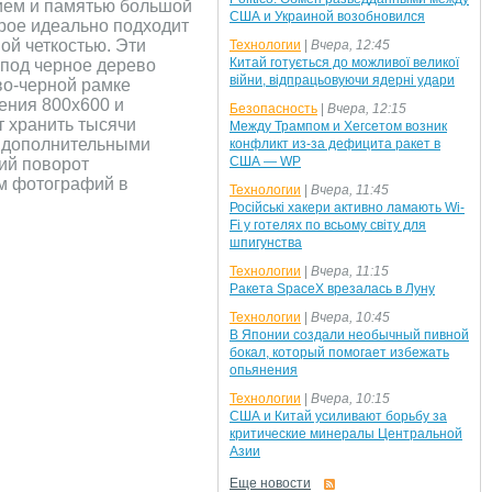
ием и памятью большой
США и Украиной возобновился
рое идеально подходит
ой четкостью. Эти
Технологии
|
Вчера, 12:45
Китай готується до можливої великої
 под черное дерево
війни, відпрацьовуючи ядерні удари
во-черной рамке
ения 800x600 и
Безопасность
|
Вчера, 12:15
т хранить тысячи
Между Трампом и Хегсетом возник
и дополнительными
конфликт из-за дефицита ракет в
США — WP
ий поворот
ем фотографий в
Технологии
|
Вчера, 11:45
Російські хакери активно ламають Wi-
Fi у готелях по всьому світу для
шпигунства
Технологии
|
Вчера, 11:15
Ракета SpaceX врезалась в Луну
Технологии
|
Вчера, 10:45
В Японии создали необычный пивной
бокал, который помогает избежать
опьянения
Технологии
|
Вчера, 10:15
США и Китай усиливают борьбу за
критические минералы Центральной
Азии
Еще новости