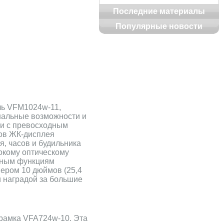
Последние материалы
Популярные новости
ль VFM1024w-11,
нальные возможности и
ки с превосходным
ков ЖК-дисплея
, часов и будильника
окому оптическому
нным функциям
ером 10 дюймов (25,4
и наградой за большие
орамка VFA724w-10. Эта