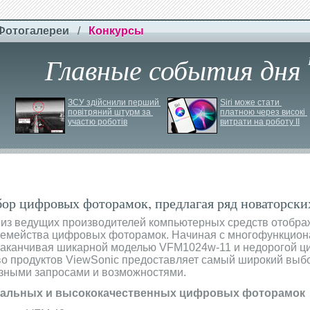
Фотогалереи
/
Конкурсы
Главные события дня
ЗСУ здійснили перший 
Siri може стати 
повітряний штурм за 
платною через високі 
участю роботів
витрати на роботу ІІ
бор цифровых фоторамок, предлагая ряд новаторск
 из ведущих производителей компьютерных средств отобр
 семейства цифровых фоторамок. Начиная с многофункцио
заканчивая шикарной моделью VFM1024w-11 и недорогой 
во продуктов ViewSonic предоставляет самый широкий вы
азными запросами и возможностями.
сальных и высококачественных цифровых фоторамок