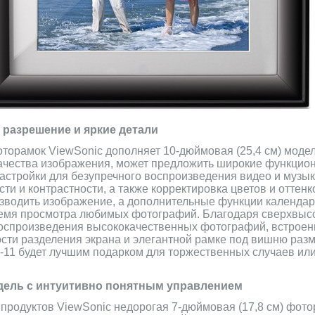
 разрешение и яркие детали
орамок ViewSonic дополняет 10-дюймовая (25,4 см) моде
качества изображения, может предложить широкие функцио
астройки для безупречного воспроизведения видео и музы
сти и контрастности, а также корректировка цветов и оттен
зводить изображение, а дополнительные функции календаря
ремя просмотра любимых фотографий. Благодаря сверхвыс
оспроизведения высококачественных фотографий, встрое
ти разделения экрана и элегантной рамке под вишню разм
-11 будет лучшим подарком для торжественных случаев ил
дель с интуитивно понятным управлением
продуктов ViewSonic недорогая 7-дюймовая (17,8 см) фот