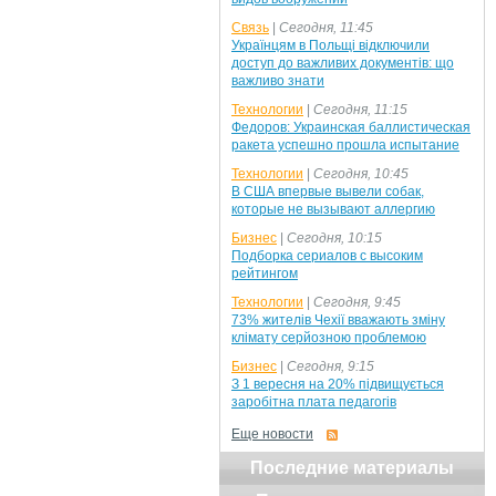
Связь
|
Сегодня, 11:45
Українцям в Польщі відключили
доступ до важливих документів: що
важливо знати
Технологии
|
Сегодня, 11:15
Федоров: Украинская баллистическая
ракета успешно прошла испытание
Технологии
|
Сегодня, 10:45
В США впервые вывели собак,
которые не вызывают аллергию
Бизнес
|
Сегодня, 10:15
Подборка сериалов с высоким
рейтингом
Технологии
|
Сегодня, 9:45
73% жителів Чехії вважають зміну
клімату серйозною проблемою
Бизнес
|
Сегодня, 9:15
З 1 вересня на 20% підвищується
заробітна плата педагогів
Еще новости
Последние материалы