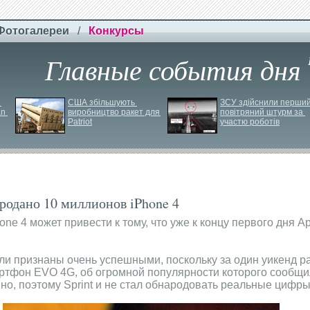
Фотогалереи
/
Конкурсы
Главные события дня
США збільшують 
ЗСУ здійснили перший
n 
виробництво ракет для 
повітряний штурм за 
Patriot
участю роботів
продано 10 миллионов iPhone 4
ne 4 может привести к тому, что уже к концу первого дня A
ли признаны очень успешными, поскольку за один уикенд р
ртфон EVO 4G, об огромной популярности которого сообщил 
но, поэтому Sprint и не стал обнародовать реальные цифры