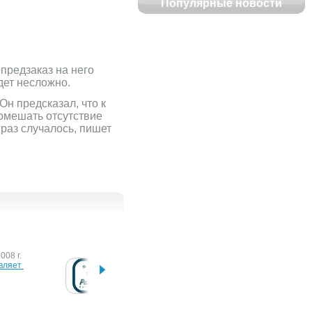
Популярные новости
предзаказ на него
дет несложно.
Он предсказал, что к
помешать отсутствие
 раз случалось, пишет
008 г.
3 октября 2008 г.
14 июл
вляет 
PandaLabs 
Продан
предупреждает о 
телеф
вирусных атаках на почве 
ажиотажа вокруг iPhone