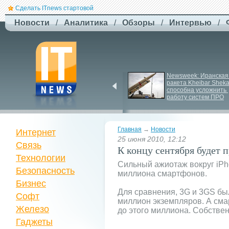
Сделать ITnews стартовой
Новости
/
Аналитика
/
Обзоры
/
Интервью
/
F-
Drones представила 
Newsweek: Иранская 
ракета Kheibar Sheka
бюджетный дрон F-
способна усложнить 
Сaptain, который 
работу систем ПРО
преодолевает 100 км
Главная
→
Новости
Интернет
25 июня 2010, 12:12
Связь
К концу сентября будет 
Технологии
Сильный ажиотаж вокруг iPho
Безопасность
миллиона смартфонов.
Бизнес
Для сравнения, 3G и 3GS бы
Софт
миллион экземпляров. А сма
Железо
до этого миллиона. Собствен
Гаджеты