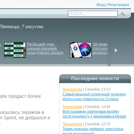
Вход / Регистрация
поиск...
Пятница, 7 августа
 
Російський удар 
Siri може стати 
знищив ключовий 
платною через високі 
склад Intertop Ukraine
витрати на роботу ІІ
Последние новости
Технологии
|
Сегодня, 13:15
Самый мощный солнечный телескоп
pple продаст более
Иноуэ снял поверхность Солнца
Технологии
|
Сегодня, 12:45
Bolt назавжди заблокував водійку
азошлись тиражом в
після інциденту з українками в Мілані
Sprint, не добрался и
.
Технологии
|
Сегодня, 12:15
Трамп признал дефицит некоторых
видов вооружений