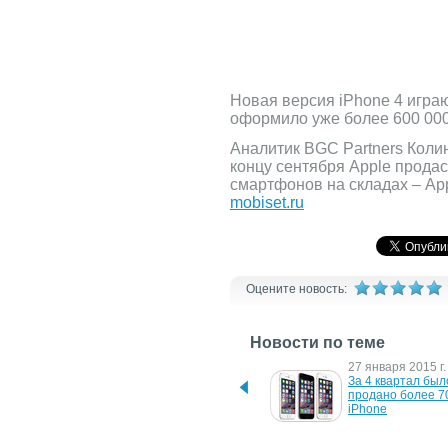
Новая версия iPhone 4 играю
оформило уже более 600 000 
Аналитик BGC Partners Колин 
концу сентября Apple продас
смартфонов на складах – App
mobiset.ru
Оцените новость:
Новости по теме
29 декабря 2020 г.
27 января 2015 г.
Лучшие чехлы для iPhone 
За 4 квартал было
12 mini
продано более 70
iPhone