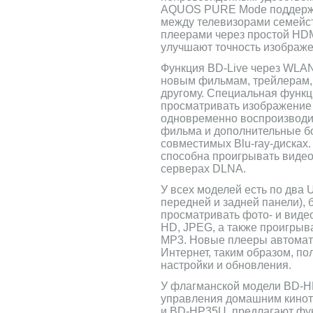
AQUOS PURE Mode поддержи
между телевизорами семейс
плеерами через простой HDM
улучшают точность изображе
Функция BD-Live через WLAN
новым фильмам, трейлерам, 
другому. Специальная функц
просматривать изображение 
одновременно воспроизвод
фильма и дополнительные б
совместимых Blu-ray-дисках
способна проигрывать виде
серверах DLNA.
У всех моделей есть по два 
передней и задней панели),
просматривать фото- и виде
HD, JPEG, а также проигры
MP3. Новые плееры автомат
Интернет, таким образом, п
настройки и обновления.
У флагманской модели BD-H
управления домашним кинот
и BD-HP35U, предлагают фун