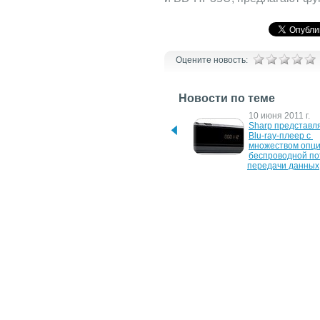
Оцените новость:
Новости по теме
5 сентября 2011 г.
10 июня 2011 г.
Samsung анонсировала 
Sharp представл
Blu-ray проигрыватели 
Blu-ray-плеер с 
BD-D5300 и BD-D5500K
множеством опци
беспроводной по
передачи данных
7 сентября 2010 г.
26 октября 2009 г
Тонкий проигрыватель 
Blu-ray плеер нач
Blu-ray 3D от Sharp
уровня Samsung 
P1600
28 февраля 2008 г.
7 сентября 2007 г
Плееры Blu-ray от Sony 
Sharp выбирает B
будут ходить в Интернет
30 мая 2006 г.
Предварительная 