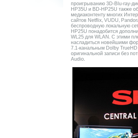
проигрыванию 3D-Blu-ray-д
HP35U и BD-HP25U также об
медиаконтенту многих Интерн
сайтов Netflix, VUDU, Pandor
беспроводную локальную сет
HP25U понадобится дополни
WL25 для WLAN. С этими пл
насладиться новейшими фор
7.1-канальным Dolby TrueHD
оригинальной записи без по
Audio.