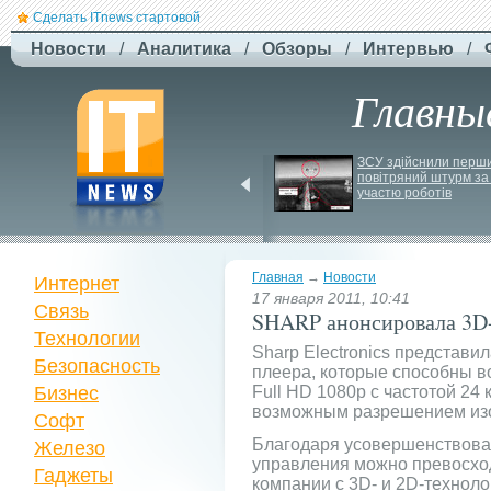
Сделать ITnews стартовой
Новости
/
Аналитика
/
Обзоры
/
Интервью
/
Главны
Siri може стати 
ЗСУ здійснили перши
платною через високі 
повітряний штурм за 
витрати на роботу ІІ
участю роботів
Главная
→
Новости
Интернет
17 января 2011, 10:41
Связь
SHARP анонсировала 3
Технологии
Sharp Electronics представи
Безопасность
плеера, которые способны в
Бизнес
Full HD 1080p с частотой 24
возможным разрешением из
Софт
Благодаря усовершенствова
Железо
управления можно превосхо
Гаджеты
компании с 3D- и 2D-техноло