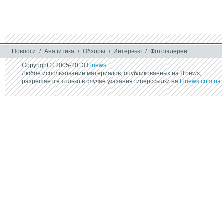
продажа Blu-ray-плеера
Новости
/
Аналитика
/
Обзоры
/
Интервью
/
Фотогалереи
Copyright © 2005-2013
ITnews
Любое использование материалов, опубликованных на ITnews,
разрешается только в случае указания гиперссылки на
ITnews.com.ua