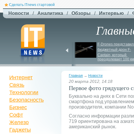
Сделать ITnews стартовой
Новости
/
Аналитика
/
Обзоры
/
Интервью
/
Главны
Російський удар 
F-
Drones представила
знищив ключовий 
бюджетный дрон F-
склад Intertop Ukraine
Сaptain, который 
преодолевает 100 км
Главная
→
Новости
Интернет
20 марта 2012, 14:18
Связь
Первое фото грядущего 
Технологии
Буквально на днях в Сети п
Безопасность
смартфона под управлением
Бизнес
производителя, компании Nok
Софт
Согласно информации различ
719 ориентирована на азиатс
Железо
американский рынок.
Гаджеты