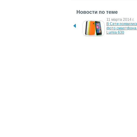
Новости по теме
30 мая 2014 г.
11 марта 2014 г.
Подробности о 
В Сети появились
смартфоне Nokia Lumia 
фото смартфона 
530
Lumia 630
7 ноября 2013 г.
29 августа 2013 г.
Стало известно, каким 
В Сети появились
будет доступный 
"живой" снимок 
смартфон Nokia Lumia 
планшетофона No
525
Lumia 1520
4 апреля 2013 г.
9 апреля 2012 г.
В Сети "засветилось" 
Nokia Lumia PureV
первое фото смартфона 
ОС WP7: первые
Lumia 950
20 февраля 2012 г.
Nokia Lumia 805: WP7-
смартфон в корпусе Nokia 
X7