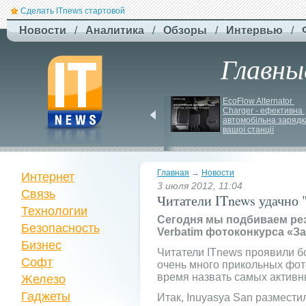
Сделать ITnews стартовой
Новости
/
Аналитика
/
Обзоры
/
Интервью
/
Главны
F-
Drones представила 
EcoFlow Alternator 
Charger - ефективна 
бюджетный дрон F-
автомобільна зарядка
Сaptain, который 
вашої станції
преодолевает 100 км
Главная
→
Новости
Интернет
3 июля 2012, 11:04
Связь
Читатели ITnews удачно 
Технологии
Сегодня мы подбиваем ре
Безопасность
Verbatim фотоконкурса «З
Бизнес
Читатели ITnews проявили б
Софт
очень много прикольных фот
время назвать самых активн
Железо
Гаджеты
Итак, Inuyasya San размести