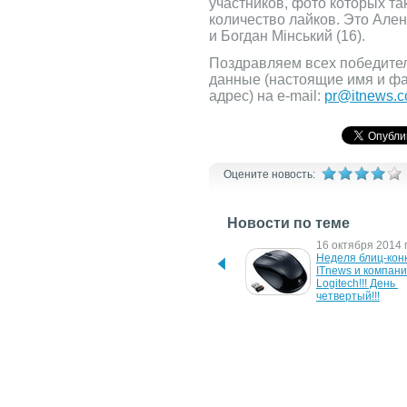
участников, фото которых т
количество лайков. Это Ален
и Богдан Мінський (16).
Поздравляем всех победител
данные (настоящие имя и фа
адрес) на e-mail:
pr@itnews.c
Оцените новость:
Новости по теме
17 октября 2014 г.
16 октября 2014 г
Неделя блиц-конкурсов от 
Неделя блиц-конк
ITnews и компании 
ITnews и компани
Logitech!!! День пятый!!!
Logitech!!! День 
четвертый!!!
14 октября 2014 г.
13 октября 2014 г
Неделя блиц-конкурсов от 
Неделя блиц-конк
ITnews и компании 
ITnews и компани
Logitech!!! День второй!!!
Logitech!!!