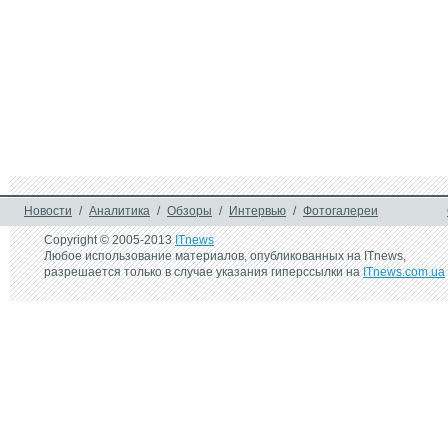
17 августа 2011 г.
28 марта 2011 г.
Объявлены победители 
Verbatim Store‘n’G
международного 
USB Drive: миниа
фотоконкурса NIKON 
флешка для хран
2010-2011
прослушивания м
автомобиле
19 сентября 2007 г.
Живые фото Motorola L9
Новости
/
Аналитика
/
Обзоры
/
Интервью
/
Фотогалереи
Copyright © 2005-2013
ITnews
Любое использование материалов, опубликованных на ITnews,
разрешается только в случае указания гиперссылки на
ITnews.com.ua