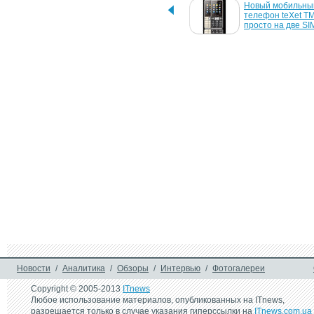
Телефон teXet TM-229, 
Новый мобильный
чтобы всегда оставаться 
телефон teXet TM
на связи
просто на две SI
25 октября 2013 г.
9 июля 2013 г.
teXet TM-102 - новый 
teXet TM-D222 - 
телефон с двумя SIM-
мультимедийный 
картами
в тонком корпусе
29 октября 2012 г.
5 октября 2012 г.
teXet TM-9740: 
Телефон и телеви
двухъядерный планшет 
teXet TM-605TV
на Android 4.1 "Jelly Bean"
16 марта 2012 г.
teXet TM-5200 - Android-
смартфон с дисплеем 
5,25 дюйма
Новости
/
Аналитика
/
Обзоры
/
Интервью
/
Фотогалереи
Copyright © 2005-2013
ITnews
Любое использование материалов, опубликованных на ITnews,
разрешается только в случае указания гиперссылки на
ITnews.com.ua