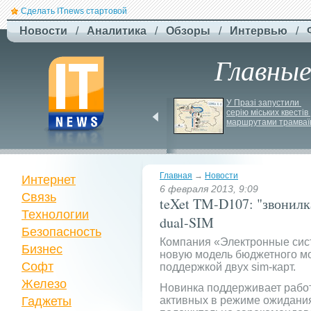
Сделать ITnews стартовой
Новости
/
Аналитика
/
Обзоры
/
Интервью
/
Главны
Російський удар 
У Празі запустили 
знищив ключовий 
серію міських квестів 
склад Intertop Ukraine
маршрутами трамваї
Главная
→
Новости
Интернет
6 февраля 2013, 9:09
Связь
teXet TM-D107: "звонил
Технологии
dual-SIM
Безопасность
Компания «Электронные сис
Бизнес
новую модель бюджетного м
Софт
поддержкой двух sim-карт.
Железо
Новинка поддерживает работ
Гаджеты
активных в режиме ожидания