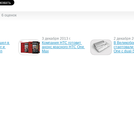
6 оценок
3 декабря 2013 г.
2 декабря 2
ел в 
Компания HTC готовит 
В Великобр
 и 
анонс красного HTC One 
стартовали
on
Max
One с dual-
17 апреля 2013 г.
3 апреля 20
HTC One сможет 
HTC намере
 One в 
увеличить доход 
HTC One X д
компании HTC на 50% по 
4.2.2.
итогам второго квартала