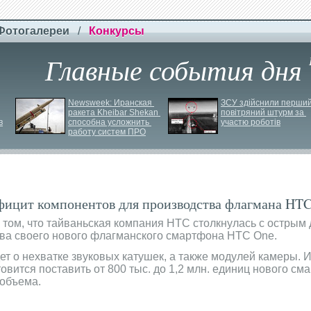
Фотогалереи
/
Конкурсы
Главные события дня
Newsweek: Иранская 
ЗСУ здійснили перший
ракета Kheibar Shekan 
повітряний штурм за 
в
способна усложнить 
участю роботів
работу систем ПРО
ицит компонентов для производства флагмана HT
 том, что тайваньская компания HTC столкнулась с остры
ва своего нового флагманского смартфона HTC One.
ет о нехватке звуковых катушек, а также модулей камеры. 
овится поставить от 800 тыс. до 1,2 млн. единиц нового см
 объема.