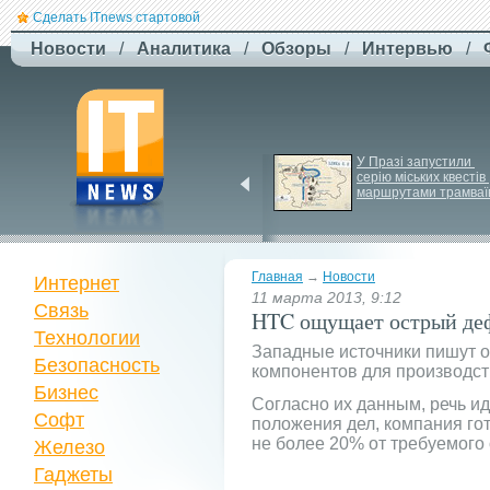
Сделать ITnews стартовой
Новости
/
Аналитика
/
Обзоры
/
Интервью
/
США збільшують 
У Празі запустили 
виробництво ракет для 
серію міських квестів 
Patriot
маршрутами трамваї
Главная
→
Новости
Интернет
11 марта 2013, 9:12
Связь
HTC ощущает острый деф
Технологии
Западные источники пишут о
Безопасность
компонентов для производст
Бизнес
Согласно их данным, речь ид
Софт
положения дел, компания гот
не более 20% от требуемого
Железо
Гаджеты