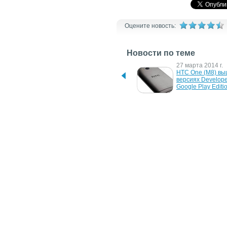
Оцените новость:
Новости по теме
26 февраля 2016 г.
27 марта 2014 г.
Смартфон HTC One M10 – 
HTC One (M8) выш
опубликован 
версиях Developer
официальный тизер
Google Play Editi
23 июля 2013 г.
20 мая 2013 г.
В третьем квартале 
HTC нарастит 
продажи HTC One 
производство HTC
"просядут" на 40%
два раза