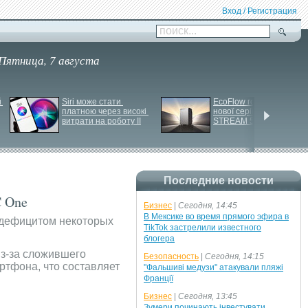
Вход / Регистрация
поиск...
Пятница, 7 августа
 
Siri може стати 
EcoFlow готує анонс 
платною через високі 
нової серії станцій - 
витрати на роботу ІІ
STREAM 5000
Последние новости
C One
Бизнес
|
Сегодня, 14:45
В Мексике во время прямого эфира в
м дефицитом некоторых
TikTok застрелили известного
блогера
Из-за сложившего
Безопасность
|
Сегодня, 14:15
артфона, что составляет
"Фальшиві медузи" атакували пляжі
Франції
Бизнес
|
Сегодня, 13:45
Зумери починають інвестувати