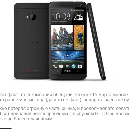
тот факт, что в компании обещали, что уже 15 марта многи
то ранее мая месяца (да и то не факт), аппарата здесь не бу
же потерял огромную часть рынка, и продолжает это делать
 вот прибавившиеся проблемы с выпуском HTC One полож
ть еще более плачевным.