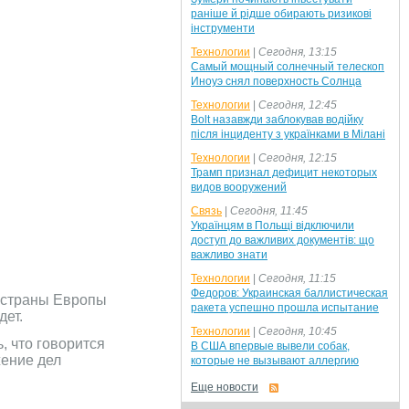
раніше й рідше обирають ризикові
інструменти
Технологии
|
Сегодня, 13:15
Самый мощный солнечный телескоп
Иноуэ снял поверхность Солнца
Технологии
|
Сегодня, 12:45
Bolt назавжди заблокував водійку
після інциденту з українками в Мілані
Технологии
|
Сегодня, 12:15
Трамп признал дефицит некоторых
видов вооружений
Связь
|
Сегодня, 11:45
Українцям в Польщі відключили
доступ до важливих документів: що
важливо знати
Технологии
|
Сегодня, 11:15
Федоров: Украинская баллистическая
е страны Европы
ракета успешно прошла испытание
дет.
Технологии
|
Сегодня, 10:45
, что говорится
В США впервые вывели собак,
ение дел
которые не вызывают аллергию
Еще новости