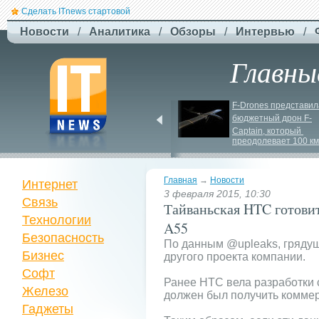
Сделать ITnews стартовой
Новости
/
Аналитика
/
Обзоры
/
Интервью
/
Главны
Jetstar запроваджує 
F-
Drones представила
плату за ручну поклажу
бюджетный дрон F-
Сaptain, который 
преодолевает 100 км
Главная
→
Новости
Интернет
3 февраля 2015, 10:30
Связь
Тайваньская HTC готовит
Технологии
A55
Безопасность
По данным @upleaks, грядущ
Бизнес
другого проекта компании.
Софт
Ранее HTC вела разработки
Железо
должен был получить коммер
Гаджеты