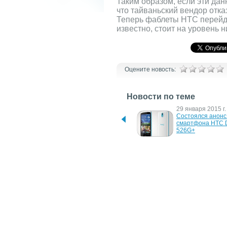
Таким образом, если эти данн
что тайваньский вендор отк
Теперь фаблеты HTC перейдут
известно, стоит на уровень н
Оцените новость:
Новости по теме
16 февраля 2015 г.
29 января 2015 г.
Смартфон HTC Ome M9 
Состоялся анонс 
(Hima) – известны 
смартфона HTC D
официальные 
526G+
спецификации
17 декабря 2014 г.
17 декабря 2014 г
На MWC 2015 анонса HTC 
Новый флагманск
Hima не будет
смартфон HTC Hi
выйдет в "золоте"
"серебре"
7 октября 2014 г.
5 марта 2014 г.
HTC Desire Eye 
В Китае состоялс
"отметился" на новых 
смартфона HTC D
фото
310