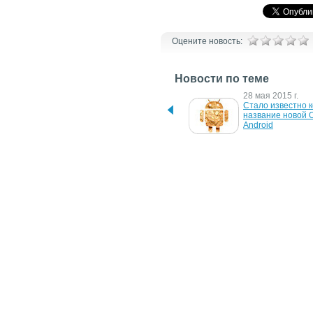
Оцените новость:
Новости по теме
5 августа 2015 г.
28 мая 2015 г.
18,1% всех Android-
Стало известно к
устройств работают под 
название новой О
управлением Lollipop
Android
11 марта 2015 г.
6 февраля 2015 г
Google объявила об 
Компания Google 
анонсе операционной 
анонсировала ОС 
системы Android 5.1 
5.1 Lollipop
Lollipop
10 ноября 2014 г.
10 ноября 2014 г.
В Сети появились 
Samsung готовит 
скриншоты релиза 
Android 5.0 Lollip
Android 5.0 Lollipop для 
Galaxy S4
LG G3
27 декабря 2008 г.
HTC: Android-фоны 
негативно влияют на 