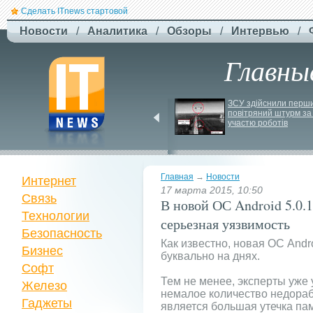
Сделать ITnews стартовой
Новости
/
Аналитика
/
Обзоры
/
Интервью
/
Главны
Jetstar запроваджує 
ЗСУ здійснили перши
плату за ручну поклажу
повітряний штурм за 
участю роботів
Главная
→
Новости
Интернет
17 марта 2015, 10:50
Связь
В новой ОС Android 5.0.
Технологии
серьезная уязвимость
Безопасность
Как известно, новая ОС Andro
Бизнес
буквально на днях.
Софт
Тем не менее, эксперты уже 
Железо
немалое количество недораб
Гаджеты
является большая утечка па