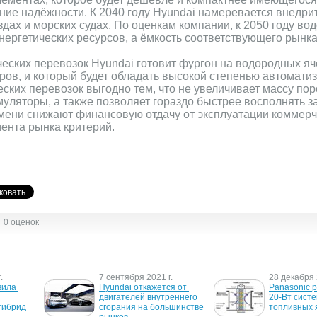
ие надёжности. К 2040 году Hyundai намеревается внедр
здах и морских судах. По оценкам компании, к 2050 году во
ергетических ресурсов, а ёмкость соответствующего рынка 
еских перевозок Hyundai готовит фургон на водородных яч
тров, и который будет обладать высокой степенью автомати
еских перевозок выгодно тем, что не увеличивает массу по
умуляторы, а также позволяет гораздо быстрее восполнять з
ени снижают финансовую отдачу от эксплуатации коммерче
мента рынка критерий.
0 оценок
.
7 сентября 2021 г.
28 декабря 
ила 
Hyundai откажется от 
Panasonic р
двигателей внутреннего 
20-Вт систе
ибрид 
сгорания на большинстве 
топливных 