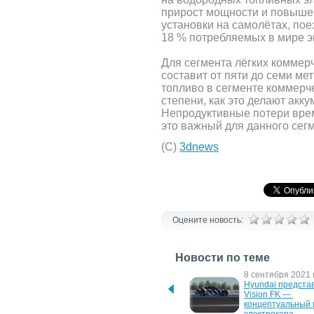
прирост мощности и повышен
установки на самолётах, пое
18 % потребляемых в мире эн
Для сегмента лёгких коммерч
составит от пяти до семи ме
топливо в сегменте коммерч
степени, как это делают акк
Непродуктивные потери врем
это важный для данного сег
(C)
3dnews
Оцените новость:
Новости по теме
13 декабря 2021 г.
8 сентября 2021 г
Bosch наращивает темпы 
Hyundai представ
освоения производства 
Vision FK — 
топливных элементов
концептуальный г