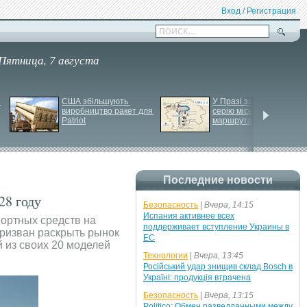
Вход / Регистрация
поиск...
Пятница, 7 августа
США збільшують 
У Празі запустили 
виробництво ракет для 
серію міських квестів 
Patriot
маршрутами трамваїв
Последние новости
28 году
Безопасность
|
Вчера, 14:15
Испания активнее всех
портных средств на
поддерживает вступление Украины в
призван раскрыть рынок
ЕС
й из своих 20 моделей
Технологии
|
Вчера, 13:45
Російський удар знищив склад Bosch в
Україні: продукція втрачена
Безопасность
|
Вчера, 13:15
Politico: Обмен разведданными между