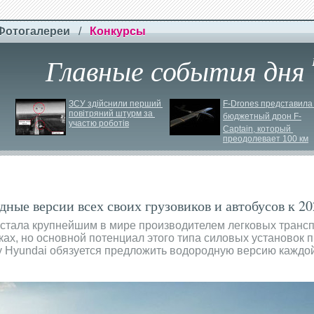
Фотогалереи
/
Конкурсы
Главные события дня
ЗСУ здійснили перший 
F-
Drones представила 
повітряний штурм за 
бюджетный дрон F-
участю роботів
Сaptain, который 
преодолевает 100 км
ные версии всех своих грузовиков и автобусов к 20
 стала крупнейшим в мире производителем легковых транс
ах, но основной потенциал этого типа силовых установок 
ду Hyundai обязуется предложить водородную версию каждо