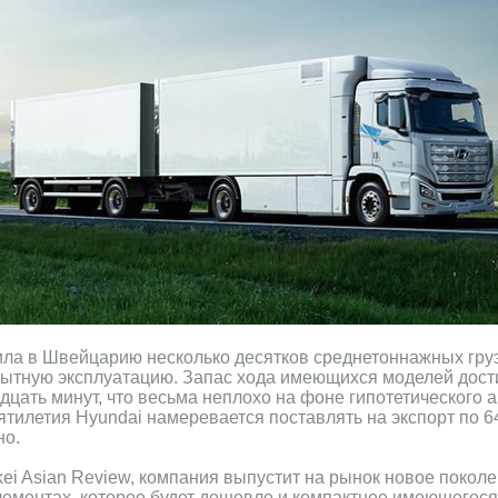
вила в Швейцарию несколько десятков среднетоннажных гр
пытную эксплуатацию. Запас хода имеющихся моделей дости
дцать минут, что весьма неплохо на фоне гипотетического 
ятилетия Hyundai намеревается поставлять на экспорт по 6
но.
ikkei Asian Review, компания выпустит на рынок новое покол
ементах, которое будет дешевле и компактнее имеющегося,