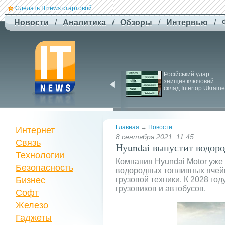
Сделать ITnews стартовой
Новости
/
Аналитика
/
Обзоры
/
Интервью
/
Newsweek: Иранская 
Російський удар 
ракета Kheibar Shekan 
знищив ключовий 
способна усложнить 
склад Intertop Ukraine
работу систем ПРО
Главная
→
Новости
Интернет
8 сентября 2021, 11:45
Связь
Hyundai выпустит водород
Технологии
Компания Hyundai Motor уже
Безопасность
водородных топливных ячейк
Бизнес
грузовой техники. К 2028 го
грузовиков и автобусов.
Софт
Железо
Гаджеты