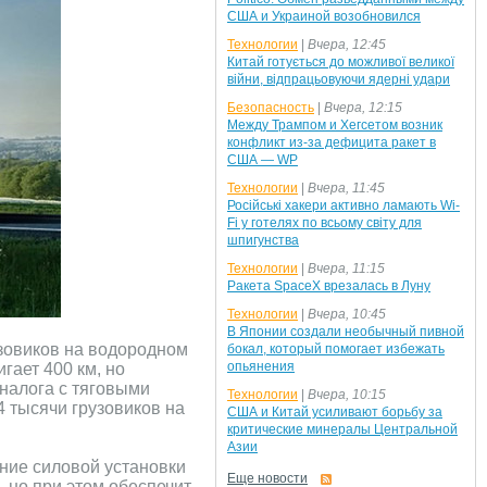
США и Украиной возобновился
Технологии
|
Вчера, 12:45
Китай готується до можливої великої
війни, відпрацьовуючи ядерні удари
Безопасность
|
Вчера, 12:15
Между Трампом и Хегсетом возник
конфликт из-за дефицита ракет в
США — WP
Технологии
|
Вчера, 11:45
Російські хакери активно ламають Wi-
Fi у готелях по всьому світу для
шпигунства
Технологии
|
Вчера, 11:15
Ракета SpaceX врезалась в Луну
Технологии
|
Вчера, 10:45
В Японии создали необычный пивной
узовиков на водородном
бокал, который помогает избежать
опьянения
гает 400 км, но
аналога с тяговыми
Технологии
|
Вчера, 10:15
4 тысячи грузовиков на
США и Китай усиливают борьбу за
критические минералы Центральной
Азии
ение силовой установки
Еще новости
 но при этом обеспечит