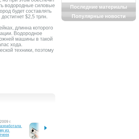
ить водородные силовые
Последние материалы
дород будет составлять
Популярные новости
достигнет $2,5 трлн.
ейках, длинна которого
зации. Водородное
рожней машины в такой
апас хода.
ской техники, поэтому
2009 г.
7 октября 2008 г.
13 сен
азработала 
Toshiba готова к выпуску 
Genera
му из 
метаноловых топливных 
предс
ячеек
ячеек
Chevy