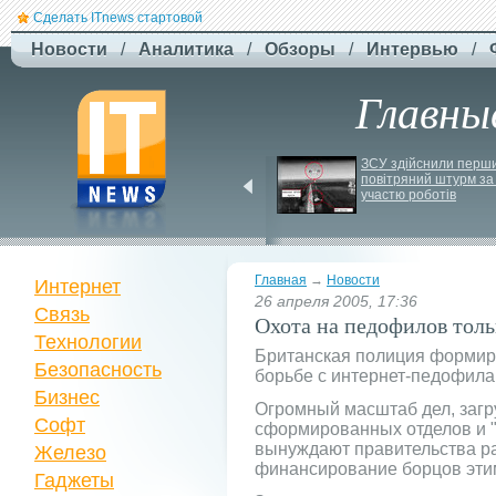
Сделать ITnews стартовой
Новости
/
Аналитика
/
Обзоры
/
Интервью
/
Главны
EcoFlow готує анонс 
ЗСУ здійснили перши
нової серії станцій - 
повітряний штурм за 
STREAM 5000
участю роботів
Главная
→
Новости
Интернет
26 апреля 2005, 17:36
Связь
Охота на педофилов толь
Технологии
Британская полиция формир
Безопасность
борьбе с интернет-педофила
Бизнес
Огромный масштаб дел, загр
Софт
сформированных отделов и 
вынуждают правительства р
Железо
финансирование борцов эти
Гаджеты