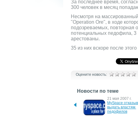
За последнее время, согласн
300 человек в месяц попада
Несмотря на массированный
"Operation Ore", в ходе кото
подозреваемых, повторная 
потенциальных педофила, 3 
арестованы.
35 из них вскоре после этог
Оцените новость:
Новости по теме
5 ноября 2012 г.
21 мая 2007 г.
Версия 5.5 "Навител 
MySpace отказыв
Навигатор" для teXet TN-
выдать властям 
744
педофилов
1 августа 2006 г.
3 марта 2006 г.
"Мобильная охота" в 
Полиция ЕС пров
самом разгаре
очередную облаву