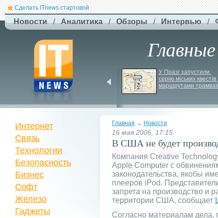
Сделать ITnews стартовой
Новости
/
Аналитика
/
Обзоры
/
Интервью
/
Главные
США збільшують 
У Празі запустили 
виробництво ракет для 
серію міських квестів 
Patriot
маршрутами трамваї
Главная
→
Новости
Интернет
16 мая 2006, 17:15
Связь
В США не будет производ
Технологии
Компания Creative Technolog
Безопасность
Apple Computer с обвинения
Бизнес
законодательства, якобы им
плееров iPod. Представители
Софт
запрета на производство и р
Железо
территории США, сообщает
Гаджеты
Согласно материалам дела, 