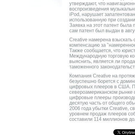
утверждают, что навигацион
воспроизведения музыкальны
iPod, нарушает запатентован
использованную при создани
Заявка на этот патент была п
сам патент был выдан в авгу
Creative намерена взыскать
компенсацию за "намеренное
Также сообщается, что юрист
Международную торговую к
выяснить, является ли прод
таможенного законодательст
Компания Creative на протяж
безуспешно борется с домин
цифровых плееров в США. Пр
североамериканском рынке с
цифровые плееры производс
десятую часть от общего об
2006 года убытки Creative, 
уровнем продаж плееров со
составили 114 миллионов до