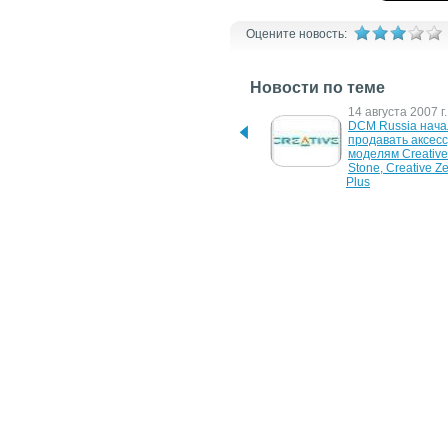
Оцените новость:
Новости по теме
3 сентября 2009 г.
14 августа 2007 г.
Creative Zen X-Fi 2 – новое 
DCM Russia нача
поколение популярного 
продавать аксесс
плеера
моделям Creative
Stone, Creative Ze
Plus
22 июня 2007 г.
4 мая 2007 г.
Creative ZEN Stone Plus: 
Плеер ZEN Stone 
дешевый минимализм
Creative
15 июня 2006 г.
7 июня 2006 г.
А запретят ли iPod?
Apple требует за
плееры Creative
26 октября 2004 г.
Creative Zen Micro бросит 
вызов iPod