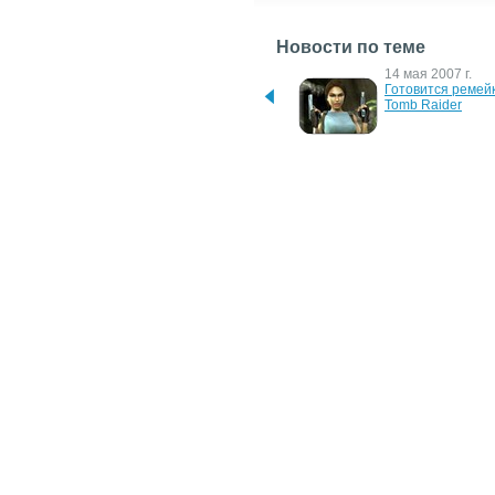
Новости по теме
12 января 2016 г.
14 мая 2007 г.
Легендарная игра Rise of 
Готовится ремейк
the Tomb Raider в подарок 
Tomb Raider
покупателям GeForce GTX
1 декабря 2006 г.
16 ноября 2006 г.
Лара Крофт выучила 
Создатели легенд
русский язык
будут работать с
Крофт
18 июля 2006 г.
9 июня 2006 г.
Tomb Raider выходит на 
Lara покоряет ва
мобилках
карманы!
12 апреля 2006 г.
Лара Крофт снова 
выходит на тропу войны