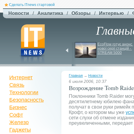
Сделать ITnews стартовой
Новости
/
Аналитика
/
Обзоры
/
Интервью
/
Главны
США збільшують 
EcoFlow готує анонс 
виробництво ракет для 
нової серії станцій - 
Patriot
STREAM 5000
Главная
→
Новости
Интернет
6 июля 2006, 10:37
Связь
Возрождение Tomb Raide
Технологии
Поклонники Tomb Raider могу
Безопасность
десятилетнему юбилею фана
Бизнес
получат в свои руки римейк
Крофт, о котором мы уже
усп
Софт
сети слухи об отмене издани
Железо
преувеличенными, передает
Гаджеты