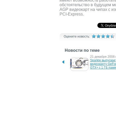
имеют возможность работат
обстоятельство в будущем м
AGP видеокарт на чипах с и
PCI-Express.
Оцените новость:
Новости по теме
30 июня 2025 г.
21 декабря 2008 г
Видеокарты GeForce RTX 
Sparkle выпускает
5060 против Radeon RX 
видеокарту GeFor
7600: тест 
GTX+ с 1 ГБ пам
производительности
10 мая 2007 г.
27 ноября 2006 г.
NVIDIA представила 
GeForce 7600 GS 
бюджетный видеоадаптер 
оверклокеров
GeForce 7200 GS
8 сентября 2006 г.
21 июля 2006 г.
Видеокарты Foxconn на 
Nvidia продлила 
базе NVIDIA GeForce 7
AGP