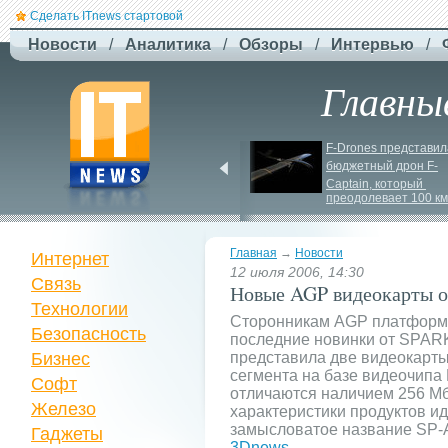
Сделать ITnews стартовой
Новости
/
Аналитика
/
Обзоры
/
Интервью
/
Главны
EcoFlow готує анонс 
F-
Drones представила
нової серії станцій - 
бюджетный дрон F-
STREAM 5000
Сaptain, который 
преодолевает 100 км
Главная
→
Новости
Интернет
12 июля 2006, 14:30
Связь
Новые AGP видеокарты 
Технологии
Сторонникам AGP платформ
Безопасность
последние новинки от SPAR
Бизнес
представила две видеокарты
сегмента на базе видеочипа
Софт
отличаются наличием 256 Мб 
Железо
характеристики продуктов и
замысловатое название SP-
Гаджеты
3Dnews
.