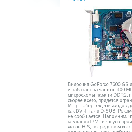
Видеочип GeForce 7600 GS и
и работает на частоте 400 М
микросхемы памяти DDR2, п
скорее всего, придется огра
МГц. Набор видеовыходов до
как DVI-I, так и D-SUB. Рек
не сообщается. Напомним, ч
компания IBM свернула про
чипов HIS, посредством кот