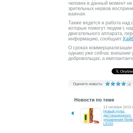
человек в данный момент не
зрительных нервов восприни
важная.
Также ведется и работа над
которые помогут людям с н
двигательного аппарата, пе
информацию, сообщает
Хай
О сроках коммерциализации 
однако уже сейчас внешние 
добровольцах, а имплантант
Оцените новость:
Новости по теме
14 мая 2012 г.
13 октября 2010 г
LG Magic Motion: 
Новый пульт 
"волшебный" пульт 
дистанционного 
дистанционного 
управления Ninten
управления
LEGO