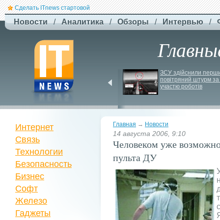
Сделать ITnews стартовой
Новости
/
Аналитика
/
Обзоры
/
Интервью
/
Главны
EcoFlow Alternator 
ЗСУ здійснили перши
Charger - ефективна 
повітряний штурм за 
автомобільна зарядка 
участю роботів
вашої станції
Главная
→
Новости
Интернет
14 августа 2006, 9:10
Связь
Человеком уже возможно
Технологии
пульта ДУ
Безопасность
Бизнес
Софт
Железо
Гаджеты