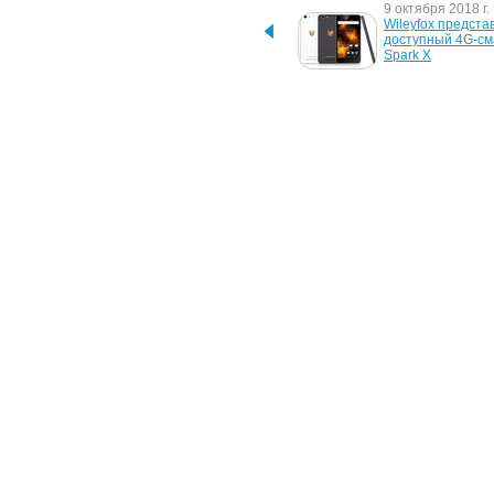
25 августа 2022 г.
9 октября 2018 г.
Резников: худший 
Wileyfox представ
сценарий для Украины 
доступный 4G-см
позади
Spark X
3 августа 2015 г.
5 сентября 2013 г
В продаже появился 6-
Gigabayte GSmart 
дюймовый фаблет 
S1 – 4-ядерный 
Micromax Canvas Spark 2 
с 13 Мп камерой з
(Q391)
грн
23 мая 2012 г.
2 сентября 2010 г
Новое музыкальное 
Новый сервис пот
приложение Sony Music 
музыки Sony Musi
Unlimited для iPhone
Unlimited - к конц
9 июня 2009 г.
Новый Spark от Philips