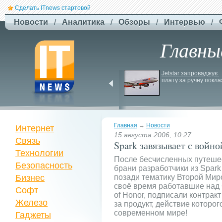
Сделать ITnews стартовой
Новости
/
Аналитика
/
Обзоры
/
Интервью
/
Главны
У Празі запустили 
Jetstar запроваджує 
серію міських квестів 
плату за ручну покла
маршрутами трамваїв
Главная
→
Новости
Интернет
15 августа 2006, 10:27
Связь
Spark завязывает с войно
Технологии
После бесчисленных путеше
Безопасность
брани разработчики из Spark
Бизнес
позади тематику Второй Мир
своё время работавшие над Ca
Софт
of Honor, подписали контракт 
Железо
за продукт, действие которо
современном мире!
Гаджеты