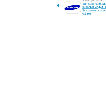
12 января 2011 г.
9 ноября 2009 г.
Samsung показала 
Samsung создала
конкурента MacBook Air 
чиповый модуль 
толщиной 1,6 см
flash-памяти тол
0,6 мм
20 октября 2008 г.
29 сентября 2008 
Samsung поставила 
Концепт сенсорно
новый рекорд по тонкости 
телефона для S
LCD - 7,9 мм