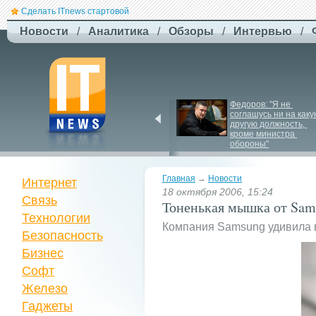
Сделать ITnews стартовой
Новости
/
Аналитика
/
Обзоры
/
Интервью
/
ЗСУ здійснили перший 
Федоров: "Я не 
повітряний штурм за 
соглашусь ни на каку
участю роботів
другую должность, 
кроме министра 
обороны"
Главная
→
Новости
Интернет
18 октября 2006, 15:24
Связь
Тоненькая мышка от Sam
Технологии
Компания Samsung удивила в
Безопасность
Бизнес
Софт
Железо
Гаджеты