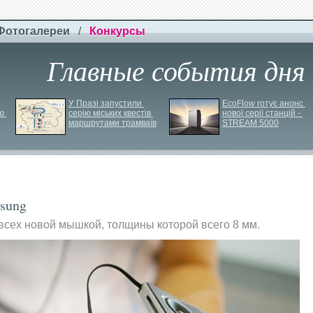
Фотогалереи
/
Конкурсы
Главные события дня
У Празі запустили 
EcoFlow готує анонс 
ю 
серію міських квестів 
нової серії станцій - 
маршрутами трамваїв
STREAM 5000
sung
сех новой мышкой, толщины которой всего 8 мм.