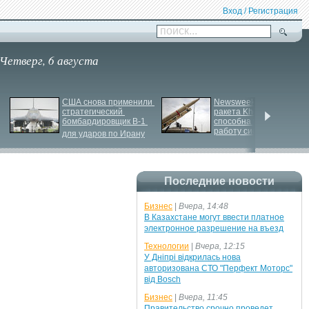
Вход / Регистрация
поиск...
Четверг, 6 августа
США снова применили 
Newsweek: Иранская 
стратегический 
ракета Kheibar Shekan 
бомбардировщик B-
1 
способна усложнить 
работу систем ПРО
для ударов по Ирану
Последние новости
Бизнес
|
Вчера, 14:48
В Казахстане могут ввести платное
электронное разрешение на въезд
Технологии
|
Вчера, 12:15
У Дніпрі відкрилась нова
авторизована СТО "Перфект Моторс"
від Bosch
Бизнес
|
Вчера, 11:45
Правительство срочно проведет