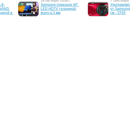
26 октября 2009 г.
7 сентября 
 8-
Samsung показала 40'' 
Ультракомп
NAND 
LED HDTV толщиной 
от Samsung
щиной в 
всего в 3 мм
см - ST45
г.
12 сентября 2006 г.
12 мая 2006 
го 
Телефоны Samsung могут 
Samsung E9
amsung
ломаться
сенсорной 