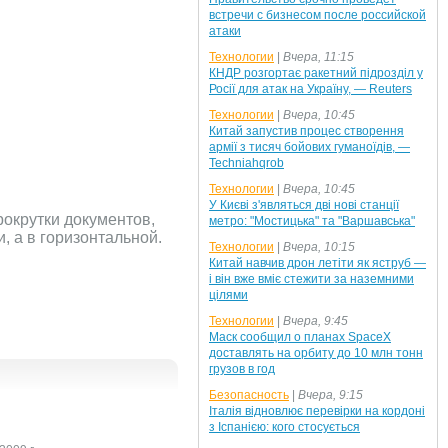
встречи с бизнесом после российской
атаки
Технологии
|
Вчера, 11:15
КНДР розгортає ракетний підрозділ у
Росії для атак на Україну, — Reuters
Технологии
|
Вчера, 10:45
Китай запустив процес створення
армії з тисяч бойових гуманоїдів, —
Techniahqrob
Технологии
|
Вчера, 10:45
У Києві з'являться дві нові станції
рокрутки документов,
метро: "Мостицька" та "Варшавська"
, а в горизонтальной.
Технологии
|
Вчера, 10:15
Китай навчив дрон летіти як яструб —
і він вже вміє стежити за наземними
цілями
Технологии
|
Вчера, 9:45
Маск сообщил о планах SpaceX
доставлять на орбиту до 10 млн тонн
грузов в год
Безопасность
|
Вчера, 9:15
Італія відновлює перевірки на кордоні
з Іспанією: кого стосується