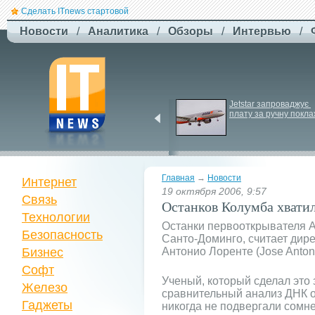
Сделать ITnews стартовой
Новости
/
Аналитика
/
Обзоры
/
Интервью
/
EcoFlow готує анонс 
Jetstar запроваджує 
нової серії станцій - 
плату за ручну покла
STREAM 5000
Главная
→
Новости
Интернет
19 октября 2006, 9:57
Связь
Останков Колумба хватил
Технологии
Останки первооткрывателя А
Безопасность
Санто-Доминго, считает дир
Бизнес
Антонио Лоренте (Jose Antoni
Софт
Ученый, который сделал это
Железо
сравнительный анализ ДНК о
Гаджеты
никогда не подвергали сом