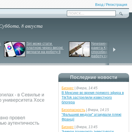
Вход / Регистрация
поиск...
Суббота, 8 августа
 
Siri може стати 
Newsweek: Иранская 
платною через високі 
ракета Kheibar Shekan 
витрати на роботу ІІ
способна усложнить 
работу систем ПРО
Последние новости
Бизнес
|
Вчера, 14:45
В Мексике во время прямого эфира в
гилах - в Севилье и
TikTok застрелили известного
о университета Хосе
блогера
Безопасность
|
Вчера, 14:15
"Фальшиві медузи" атакували пляжі
авно провел
Франції
чью аутентичность
Бизнес
|
Вчера, 13:45
Зумери починають інвестувати