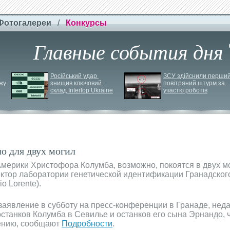
Фотогалереи
/
Конкурсы
Главные события дня
Російський удар 
ЗСУ здійснили перший
жу
знищив ключовий 
повітряний штурм за 
склад Intertop Ukraine
участю роботів
о для двух могил
мерики Христофора Колумба, возможно, покоятся в двух мо
ектор лаборатории генетической идентификации Гранадског
o Lorente).
 заявление в субботу на пресс-конференции в Гранаде, нед
станков Колумба в Севилье и останков его сына Эрнандо, 
нению, сообщают
Подробности
.