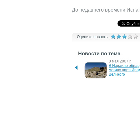
До недавнего времени Испан
Оцените новость:
Новости по теме
28 июля 2026 г.
8 мая 2007 г.
В аэропорту Севильи 
В Израиле обнар
продают самолёт за 10 
могилу царя Ирод
евро
Великого
17 октября 2006 г.
10 октября 2006 г
Найдены останки павших 
Найдены останки
в Сталинградской битве
гигантского верб