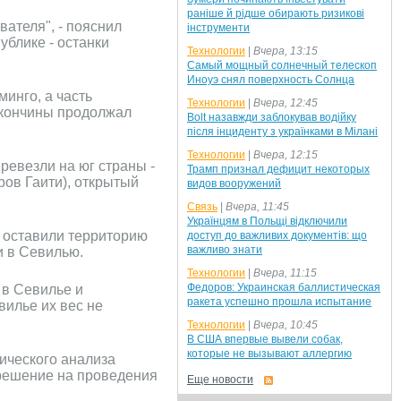
раніше й рідше обирають ризикові
ателя", - пояснил
інструменти
ублике - останки
Технологии
|
Вчера, 13:15
Самый мощный солнечный телескоп
Иноуэ снял поверхность Солнца
инго, а часть
Технологии
|
Вчера, 12:45
й кончины продолжал
Bolt назавжди заблокував водійку
після інциденту з українками в Мілані
Технологии
|
Вчера, 12:15
еревезли на юг страны -
Трамп признал дефицит некоторых
ров Гаити), открытый
видов вооружений
Связь
|
Вчера, 11:45
Українцям в Польщі відключили
а оставили территорию
доступ до важливих документів: що
важливо знати
и в Севилью.
Технологии
|
Вчера, 11:15
Федоров: Украинская баллистическая
 в Севилье и
ракета успешно прошла испытание
илье их вес не
Технологии
|
Вчера, 10:45
В США впервые вывели собак,
которые не вызывают аллергию
тического анализа
зрешение на проведения
Еще новости