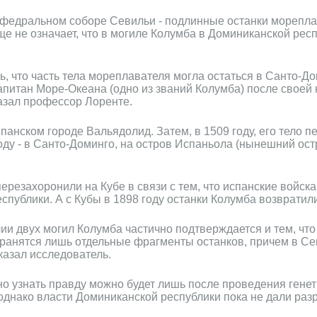
кафедральном соборе Севильи - подлинные останки мореплав
еще не означает, что в могиле Колумба в Доминиканской респ
 что часть тела мореплавателя могла остаться в Санто-Дом
Капитан Море-Океана (одно из званий Колумба) после свое
казал профессор Лоренте.
панском городе Вальядолид. Затем, в 1509 году, его тело п
году - в Санто-Доминго, на остров Испаньола (нынешний ост
ерезахоронили на Кубе в связи с тем, что испанские войск
публики. А с Кубы в 1898 году останки Колумба возвратил
ии двух могил Колумба частично подтверждается и тем, что
ранятся лишь отдельные фрагменты останков, причем в Сев
казал исследователь.
но узнать правду можно будет лишь после проведения гене
 однако власти Доминиканской республики пока не дали ра