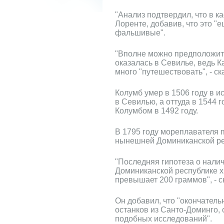
"Анализ подтвердил, что в 
Лоренте, добавив, что это "
фальшивые".
"Вполне можно предположить,
оказалась в Севилье, ведь 
много "путешествовать", - с
Колумб умер в 1506 году в ис
в Севилью, а оттуда в 1544 
Колумбом в 1492 году.
В 1795 году мореплавателя п
нынешней Доминиканской рес
"Последняя гипотеза о налич
Доминиканской республике х
превышает 200 граммов", - с
Он добавил, что "окончатель
останков из Санто-Доминго,
подобных исследований".