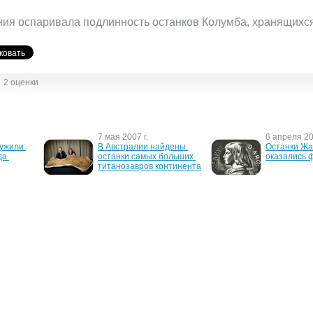
ия оспаривала подлинность останков Колумба, хранящихся
2 оценки
7 мая 2007 г.
6 апреля 20
ужили 
В Австралии найдены 
Останки Жа
а 
останки самых больших 
оказались 
титанозавров континента
.
30 сентября 2006 г.
22 мая 2006 
 
В Перу археологи нашли 
Найдена мо
люда
мумии собак