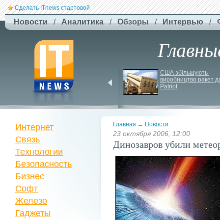
Сделать ITnews стартовой
Новости
/
Аналитика
/
Обзоры
/
Интервью
/
Главны
EcoFlow готує анонс 
США збільшують 
нової серії станцій - 
виробництво ракет дл
STREAM 5000
Patriot
Главная
→
Новости
Интернет
23 октября 2006, 12:00
Связь
Динозавров убили метео
Технологии
Безопасность
Бизнес
Софт
Железо
Гаджеты