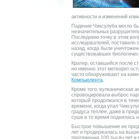
активности и изменений клим
Падение Чиксулуба могло бы
незначительных разрушитель
Последнюю точку в этом воп
исследователей, поставило п
назад, когда были уничтожен
существовавших биологичес
Кратер, оставшийся после ст
но именно этот метеорит ост
часто обнаруживают на камн
Компьюлента
.
Кроме того, вулканическая а
спровоцировала выброс парн
который продолжался в течен
времени, когда упал Чиксулу
градуса теплее, даже в прид
суше в то время поднялась н
Быстрое повышение ее прод
лет и продержалась на выше
протяжении 100 тысяч лет и