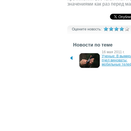
значениями как раз перед 
Оцените новость:
Новости по теме
20 ноября 2023 г.
16 мая 2011 г.
В Мексике произошло 
Ученые: В вымир
извержение вулкана 
пчел виноваты 
Попокатепетль
мобильные теле
5 марта 2007 г.
18 октября 2006 г
Найден древний предок 
В Канзасе найден
рогатых динозавров
железный метео
9 сентября 2006 г.
13 июня 2006 г.
Ученые раскрывают 
В Норвегии упал 
секреты поведения 
метеорит
вулканов