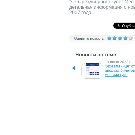
"четырехдверного купе" Mer
детальная информация о нов
2007 года.
Оцените новость:
Новости по теме
1 августа 2024 г.
13 июня 2023 г.
Укрзалізниця розширює 
"Укрзалізниця" от
перелік потягів із 
продажу билетов 
жіночими купе
женские купе
13 августа 2008 г.
6 февраля 2007 г
Chrysler впервые 
BMW тестирует н
предложит 
купе
автомобильный WiFi
29 ноября 2006 г.
19 сентября 2006 
Chrysler представляет 
Новый Chrysler з
кабриолет Sebring 2008
производство