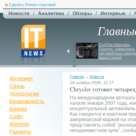
Сделать ITnews стартовой
Новости
/
Аналитика
/
Обзоры
/
Интервью
/
Главны
Jetstar запроваджує 
EcoFlow Alternator 
плату за ручну поклажу
Charger - ефективна 
автомобільна зарядка
вашої станції
Главная
→
Новости
Интернет
24 ноября 2006, 11:17
Связь
Chrysler готовит четыре
Технологии
На международном автошоу в
Безопасность
начале января 2007 года, ко
Бизнес
концептуальный автомобиль
Как говорится в коротком пр
Софт
американской маркой на этой
Железо
представлять собой "роскош
четырехместное купе", сооб
Гаджеты