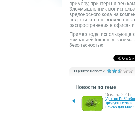
примеру, принтеры и веб-кам
Злоумышленник мог использо
вредоносного кода на компь
подсети, что позволяло пис
распространения в офисах и
Пример кода, использующег
компанией Immunity, занима
безопасностью.
Оцените новость:
Новости по теме
13 февраля 2012 г.
15 марта 2011 г.
"Доктор Веб": обнаружены 
"Доктор Веб" обн
первые эксплойты для 
продукты семейст
Mac OS X
Dr.Web для Mac 
16 июня 2010 г.
16 сентября 2008 
Вышло обновление 
Apple наконец-то 
системы Mac OS X Snow 
устранила уязвим
Leopard - 10.6.4
DNS