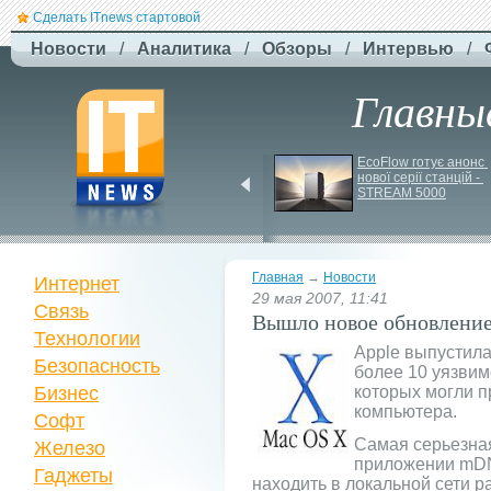
Сделать ITnews стартовой
Новости
/
Аналитика
/
Обзоры
/
Интервью
/
Главны
EcoFlow Alternator 
EcoFlow готує анонс 
Charger - ефективна 
нової серії станцій - 
автомобільна зарядка 
STREAM 5000
вашої станції
Главная
→
Новости
Интернет
29 мая 2007, 11:41
Связь
Вышло новое обновлени
Технологии
Apple выпустил
Безопасность
более 10 уязвим
Бизнес
которых могли п
компьютера.
Софт
Самая серьезна
Железо
приложении mD
Гаджеты
находить в локальной сети р