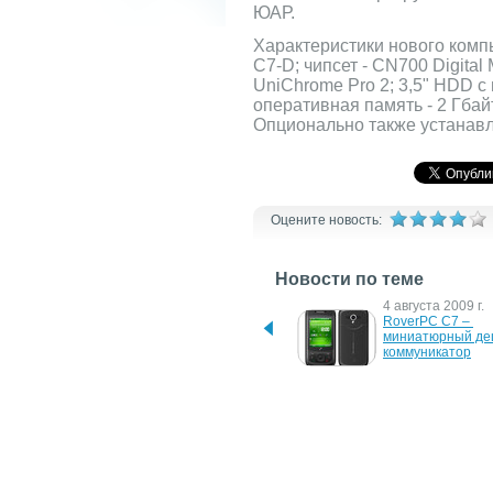
ЮАР.
Характеристики нового компь
C7-D; чипсет - CN700 Digital
UniChrome Pro 2; 3,5" HDD 
оперативная память - 2 Гба
Опционально также устанавл
Оцените новость:
Новости по теме
21 июня 2011 г.
4 августа 2009 г.
Системные платы 
RoverPC C7 – 
BIOSTAR Viotech 3200+ 
миниатюрный де
Ver.6.x
коммуникатор
3 апреля 2009 г.
21 ноября 2008 г.
Настольный сетевой 
Вышел сенсорный
накопитель VIA NSD7200
VIPRO VP7710