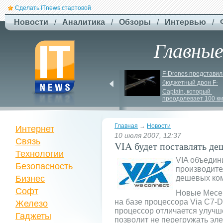
Сделать ITnews стартовой
Новости
/
Аналитика
/
Обзоры
/
Интервью
/
Главны
Newsweek: Иранская 
F-
Drones представила
ракета Kheibar Shekan 
бюджетный дрон F-
способна усложнить 
Сaptain, который 
работу систем ПРО
преодолевает 100 км
Главная
→
Новости
Интернет
10 июля 2007, 12:37
Связь
VIA будет поставлять д
Технологии
VIA объедин
Безопасность
производите
Бизнес
дешевых ком
Софт
Новые Mecer
на базе процессора Via C7-D
Железо
процессор отличается улуч
Гаджеты
позволит не перегружать эл