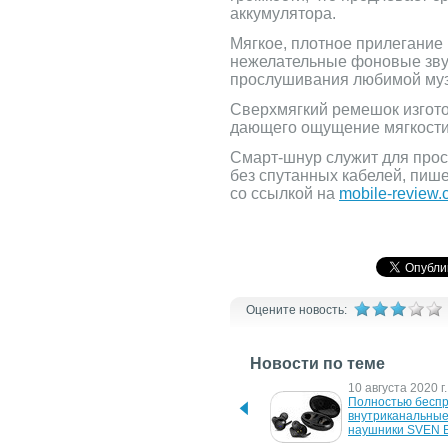
аккумулятора.
Мягкое, плотное прилегание
нежелательные фоновые звук
прослушивания любимой му
Сверхмягкий ремешок изгото
дающего ощущение мягкости 
Смарт-шнур служит для прос
без спутанных кабелей, пиш
со ссылкой на
mobile-review
Оцените новость:
Новости по теме
20 января 2024 г.
10 августа 2020 г.
Какие преимущества 
Полностью беспр
имеют вакуумные 
внутриканальные
беспроводные наушники?
наушники SVEN 