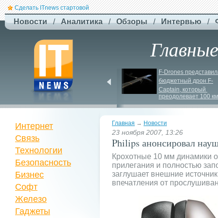
Сделать ITnews стартовой
Новости
/
Аналитика
/
Обзоры
/
Интервью
/
Главны
США збільшують 
F-
Drones представила
виробництво ракет для 
бюджетный дрон F-
Patriot
Сaptain, который 
преодолевает 100 км
Главная
→
Новости
Интернет
23 ноября 2007, 13:26
Связь
Philips анонсировал нау
Технологии
Крохотные 10 мм динамики о
Безопасность
прилегания и полностью зап
Бизнес
заглушает внешние источник
впечатления от прослушиван
Софт
Железо
Гаджеты