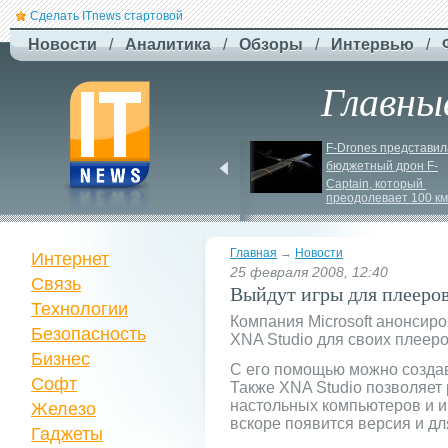
Сделать ITnews стартовой
Новости
/
Аналитика
/
Обзоры
/
Интервью
/
Главны
ЗСУ здійснили перший 
F-
Drones представила
повітряний штурм за 
бюджетный дрон F-
участю роботів
Сaptain, который 
преодолевает 100 км
Главная
→
Новости
Интернет
25 февраля 2008, 12:40
Связь
Выйдут игры для плееров
Технологии
Компания Microsoft анонсир
Безопасность
XNA Studio для своих плееро
Бизнес
С его помощью можно созда
Софт
Также XNA Studio позволяет
настольных компьютеров и и
Железо
вскоре появится версия и дл
Гаджеты