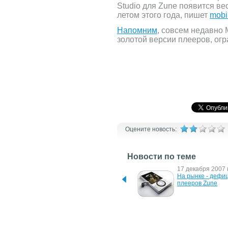
Studio для Zune появится ве
летом этого года, пишет
mobi
Напомним
, совсем недавно 
золотой версии плееров, ог
Оцените новость:
Новости по теме
13 апреля 2009 г.
17 декабря 2007 г
Новый сенсорный плеер 
На рынке - дефиц
Zune с HD-дисплеем
плееров Zune
25 декабря 2006 г.
2 октября 2006 г.
Теперь Zune совместим с 
Первые аксессуа