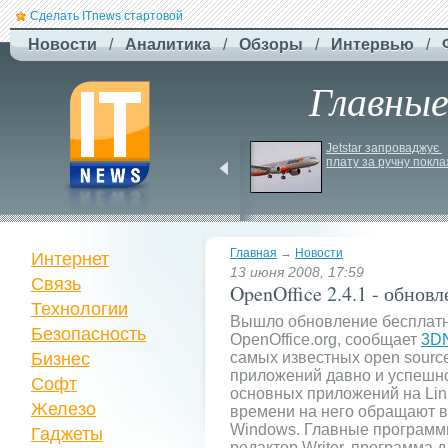
Сделать ITnews стартовой
Новости
/
Аналитика
/
Обзоры
/
Интервью
/
Главны
EcoFlow Alternator 
Jetstar запроваджує 
Charger - ефективна 
плату за ручну покла
автомобільна зарядка 
вашої станції
Главная
→
Новости
Интернет
13 июня 2008, 17:59
Связь
OpenOffice 2.4.1 - обнов
Технологии
Вышло обновление бесплатн
Безопасность
OpenOffice.org, сообщает
3D
Бизнес
самых известных open sourc
приложений давно и успешно
Софт
основных приложений на Linu
Железо
времени на него обращают в
Windows. Главные программы
Гаджеты
редактор Writer, программа 