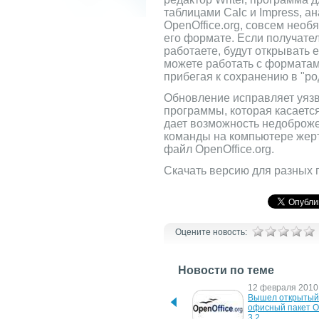
таблицами Calc и Impress, ан
OpenOffice.org, совсем необ
его формате. Если получате
работаете, будут открывать е
можете работать с форматами
прибегая к сохранению в "р
Обновление исправляет уязв
программы, которая касаетс
дает возможность недоброж
команды на компьютере жер
файл OpenOffice.org.
Скачать версию для разных
Оцените новость:
Новости по теме
30 сентября 2010 г.
12 февраля 2010 
OpenOffice освободился 
Вышел открытый 
от власти Oracle
офисный пакет Op
3.2