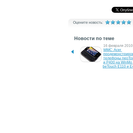
Оцените новость:
Новости по теме
22 марта 2012 г.
16 февраля 2010 
Планшет Toshiba LT170 с 
WMC: Acer 
7-дюймовым тачскрином
продемонстриров
телефоны neoTou
и P400 на WinMo 
beTouch E110 и E4
Android
25 июля 2008 г.
13 декабря 2007 г
В Toshiba ведется работа 
Toshiba показала 
над UMPC с Intel Atom
память