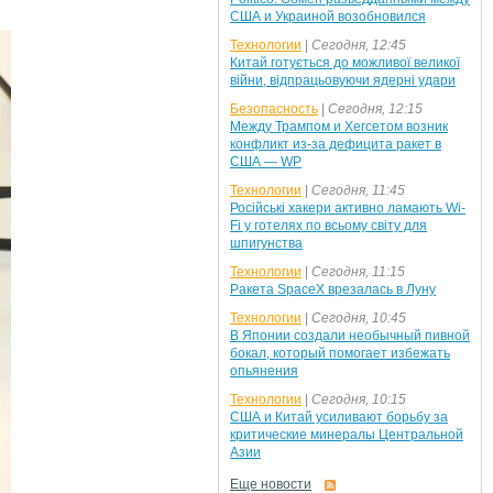
США и Украиной возобновился
Технологии
|
Сегодня, 12:45
Китай готується до можливої великої
війни, відпрацьовуючи ядерні удари
Безопасность
|
Сегодня, 12:15
Между Трампом и Хегсетом возник
конфликт из-за дефицита ракет в
США — WP
Технологии
|
Сегодня, 11:45
Російські хакери активно ламають Wi-
Fi у готелях по всьому світу для
шпигунства
Технологии
|
Сегодня, 11:15
Ракета SpaceX врезалась в Луну
Технологии
|
Сегодня, 10:45
В Японии создали необычный пивной
бокал, который помогает избежать
опьянения
Технологии
|
Сегодня, 10:15
США и Китай усиливают борьбу за
критические минералы Центральной
Азии
Еще новости