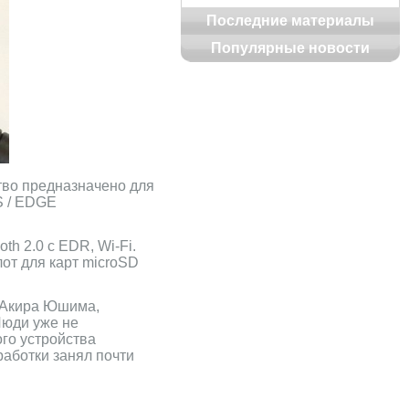
Последние материалы
Популярные новости
тво предназначено для
S / EDGE
h 2.0 с EDR, Wi-Fi.
от для карт microSD
л Акира Юшима,
Люди уже не
го устройства
аботки занял почти