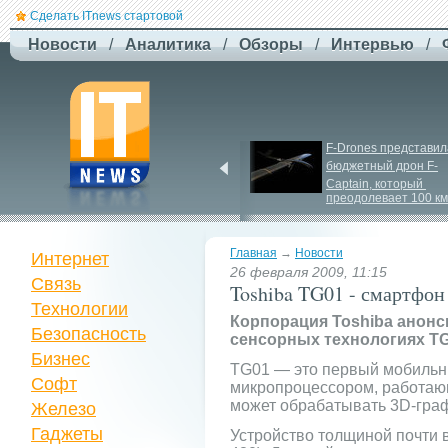
Сделать ITnews стартовой
Новости
/
Аналитика
/
Обзоры
/
Интервью
/
Jetstar запроваджує 
F-
Drones представила
плату за ручну поклажу
бюджетный дрон F-
Сaptain, который 
преодолевает 100 км
Главная
→
Новости
Интернет
26 февраля 2009, 11:15
Связь
Toshiba TG01 - смартфон 
Технологии
Корпорация Toshiba анонс
Безопасность
сенсорных технологиях TG
Бизнес
TG01 — это первый мобильн
Софт
микропроцессором, работающ
может обрабатывать 3D-граф
Железо
Гаджеты
Устройство толщиной почти 