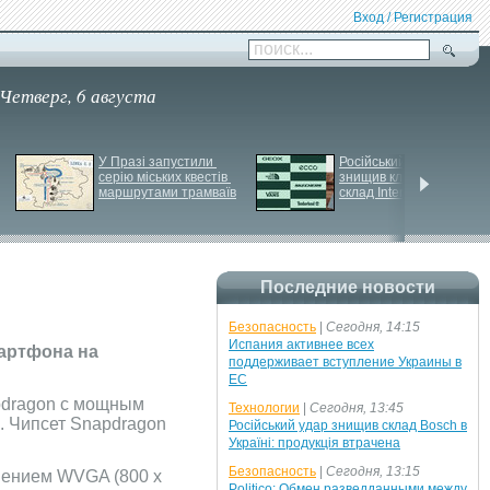
Вход / Регистрация
поиск...
Четверг, 6 августа
У Празі запустили 
Російський удар 
серію міських квестів 
знищив ключовий 
маршрутами трамваїв
склад Intertop Ukraine
Последние новости
Безопасность
|
Сегодня, 14:15
Испания активнее всех
артфона на
поддерживает вступление Украины в
ЕС
pdragon с мощным
Технологии
|
Сегодня, 13:45
. Чипсет Snapdragon
Російський удар знищив склад Bosch в
Україні: продукція втрачена
Безопасность
|
Сегодня, 13:15
шением WVGA (800 x
Politico: Обмен разведданными между