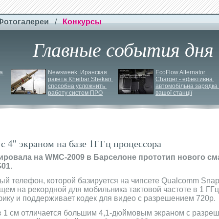
Фотогалереи
/
Конкурсы
Главные события дня
 
Newsweek: Иранская 
EcoFlow Alternator 
ракета Kheibar Shekan 
Charger - ефективна 
способна усложнить 
автомобільна зарядка 
работу систем ПРО
вашої станції
с 4'' экраном на базе 1ГГц процессора
ировала на WMC-2009 в Барселоне прототип нового см
01.
ый телефон, которой базируется на чипсете Qualcomm Sna
ем на рекордной для мобильника тактовой частоте в 1 ГГц
ику и поддерживает кодек для видео с разрешением 720p.
в 1 см отличается большим 4,1-дюймовым экраном с разре