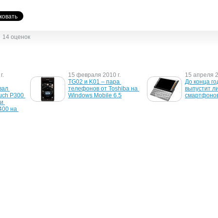
14 оценок
г.
15 февраля 2010 г.
15 апреля 2
TG02 и K01 – пара 
До конца го
ал 
телефонов от Toshiba на 
выпустит ли
ch P300 
Windows Mobile 6.5
смартфоно
и 
00 на 
.
5 декабря 2007 г.
10 сентября
15-нм 
Tekbright - цифровой 
Toshiba пр
фотоальбом от Toshiba
1,8" емкост