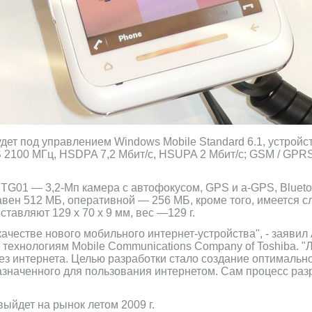
дет под управлением Windows Mobile Standard 6.1, устройс
 2100 МГц, HSDPA 7,2 Мбит/с, HSUPA 2 Мбит/с; GSM / GPR
TG01 — 3,2-Мп камера с автофокусом, GPS и a-GPS, Bluetoot
вен 512 МБ, оперативной — 256 МБ, кроме того, имеется сл
ставляют 129 x 70 x 9 мм, вес —129 г.
ачестве нового мобильного интернет-устройства", - заяви
 технологиям Mobile Communications Company of Toshiba. "
ез интернета. Целью разработки стало создание оптимально
значенного для пользования интернетом. Сам процесс разр
ыйдет на рынок летом 2009 г.