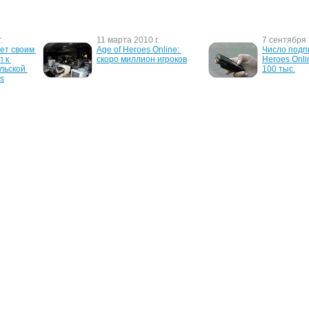
.
11 марта 2010 г.
7 сентября 
ет своим 
Age of Heroes Online: 
Число подпи
 к 
скоро миллион игроков
Heroes Onli
ьской 
100 тыс.
es
24 мая 2008 г.
5 мая 2006 г
первый 
Вышла Age of Heroes 3D 
Age of Heroe
ер Age 
от Qplaze
подземель
в Украине