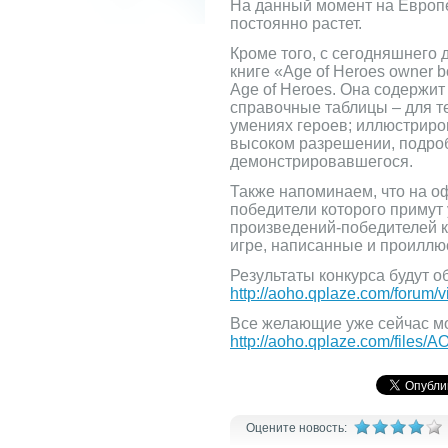
На данный момент на Европе
постоянно растет.
Кроме того, с сегодняшнего 
книге «Age of Heroes owner
Age of Heroes. Она содержит
справочные таблицы – для те
умениях героев; иллюстриро
высоком разрешении, подроб
демонстрировавшегося.
Также напоминаем, что на оф
победители которого примут
произведений-победителей к
игре, написанные и проилл
Результаты конкурса будут 
http://aoho.qplaze.com/forum/
Все желающие уже сейчас мо
http://aoho.qplaze.com/files
Оцените новость: