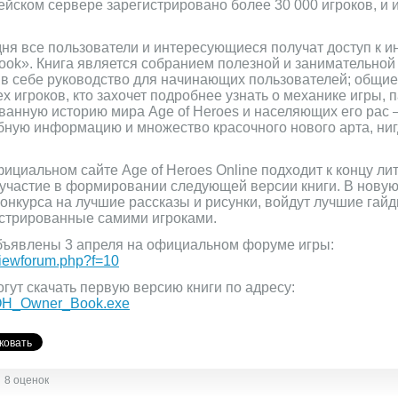
йском сервере зарегистрировано более 30 000 игроков, и 
дня все пользователи и интересующиеся получат доступ к и
 book». Книга является собранием полезной и занимательно
 в себе руководство для начинающих пользователей; общие
х игроков, кто захочет подробнее узнать о механике игры, 
ванную историю мира Age of Heroes и населяющих его рас –
ную информацию и множество красочного нового арта, нигд
ициальном сайте Age of Heroes Online подходит к концу ли
 участие в формировании следующей версии книги. В нову
онкурса на лучшие рассказы и рисунки, войдут лучшие гайд
юстрированные самими игроками.
объявлены 3 апреля на официальном форуме игры:
viewforum.php?f=10
гут скачать первую версию книги по адресу:
/AOH_Owner_Book.exe
8 оценок