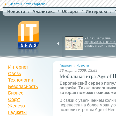
Сделать ITnews стартовой
Новости
/
Аналитика
/
Обзоры
/
Интервью
/
EcoFlow готує анонс 
У Празі запустили 
нової серії станцій - 
серію міських квестів 
STREAM 5000
маршрутами трамваї
Главная
→
Новости
Интернет
26 марта 2009, 13:53
Связь
Мобильная игра Age of H
Технологии
Европейский сервер попул
Безопасность
апгрейд. Также поклонника
Бизнес
которая поможет ознакоми
Софт
В связи с увеличением колич
перенесен на более мощную
Железо
позволит игрокам Age of Her
Гаджеты