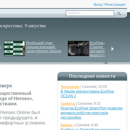
Вход / Регистрация
поиск...
оскресенье, 9 августа
Російський удар 
EcoFlow Alternator 
 
знищив ключовий 
Charger - ефективна 
склад Intertop Ukraine
автомобільна зарядка 
вашої станції
Последние новости
рвере
Технологии
|
Сегодня, 10:05
В Україні презентована EcoFlow
существенный
OCEAN 2
ge of Heroes»,
ствами.
Гаджеты
|
Сегодня, 9:31
Розетка EcoFlow Smart Plug дозволяє
 Heroes Online был
керувати роботою пристроїв
е предыдущего, и
дистанційно
 комфортных условиях.
Бизнес
|
Сегодня, 8:49
EcoFlow та ПриватБанк пропонують