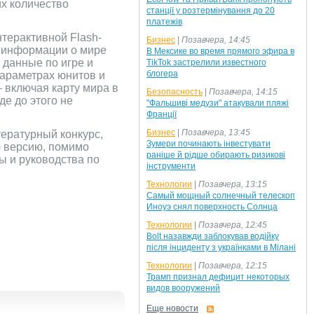
их количество
станції у розтермінування до 20
платежів
нтерактивной Flash-
Бизнес
|
Позавчера, 14:45
й информации о мире
В Мексике во время прямого эфира в
 данные по игре и
TikTok застрелили известного
блогера
параметрах юнитов и
 включая карту мира в
Безопасность
|
Позавчера, 14:15
е до этого не
"Фальшиві медузи" атакували пляжі
Франції
Бизнес
|
Позавчера, 13:45
тературный конкурс,
Зумери починають інвестувати
ю версию, помимо
раніше й рідше обирають ризикові
ы и руководства по
інструменти
Технологии
|
Позавчера, 13:15
Самый мощный солнечный телескоп
Иноуэ снял поверхность Солнца
Технологии
|
Позавчера, 12:45
Bolt назавжди заблокував водійку
після інциденту з українками в Мілані
Технологии
|
Позавчера, 12:15
Трамп признал дефицит некоторых
видов вооружений
Еще новости