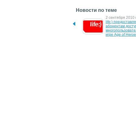
Новости по теме
20 октября 2021 г.
2 сентября 2010 г
Новое в Xbox Game Pass: 
life:) предоставля
Age of Empires IV, 
абонентам доступ
Outriders, The Forgotten 
многопользовател
City
игре Age of Hero
23 декабря 2008 г.
8 ноября 2008 г.
Age of Heroes Online – для 
Qplaze запустил 
всей России и СНГ
европейский серв
of Heroes Online 