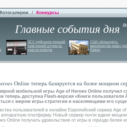
Фотогалереи
/
Конкурсы
Главные события дня
В
ЗСУ здійснили перший 
США збільшують 
повітряний штурм за 
виробництво ракет для
в
участю роботів
Patriot
eroes Online теперь базируется на более мощном се
ярной мобильной игры Age of Heroes Online получил 
м теперь доступна Flash-версия «Книги пользователя A
ться с миром игры-стратегии и населяющими его суще
ества пользователей в онлайне Европейский сервер Age of
 аппаратную платформу. Новый сервер почти вдвое мощне
oes Online получать удовольствие от игры в гораздо более