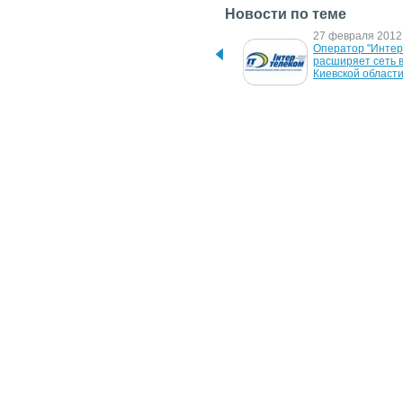
Новости по теме
20 августа 2012 г.
27 февраля 2012 
    Расширение сети 
Оператор "Интер
"Интертелеком" в городе 
расширяет сеть в
Ровно
Киевской област
1 мая 2010 г.
21 января 2010 г.
Интертелеком завершил 
"Интертелеком" з
строительство АТС с 
свои 3G-сервисы 
беспроводным доступом
двух городах Ива
Франковской обл
16 ноября 2009 г.
11 апреля 2008 г.
"Интертелеком" 
"Интертелеком" п
продолжает 
сеть во всех регио
телефонизацию 
имеет лицензии
Хмельницкой и 
Черкасской областей
18 июня 2007 г.
НКРС снабдила  
"Интертелеком" 27 тыс. 
номеров в Киеве и 
Винницкой области