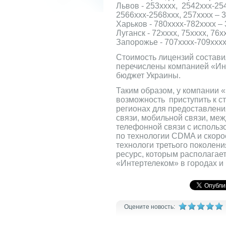
Львов - 253хххх, 2542ххх-25
2566ххх-2568ххх, 257хххх – 3
Харьков - 780хххх-782хххх – 
Луганск - 72хххх, 75хххх, 76х
Запорожье - 707хххх-709хххх
Стоимость лицензий составил
перечислены компанией «Ин
бюджет Украины.
Таким образом, у компании 
возможность приступить к ст
регионах для предоставлени
связи, мобильной связи, ме
телефонной связи с использ
по технологии CDMA и скорос
технологи третього поколен
ресурс, которым располагае
«Интертелеком» в городах и 
Оцените новость: