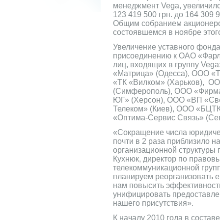
менеджмент Vega, увеличился
123 419 500 грн. до 164 309 
Общим собранием акционер
состоявшемся в ноябре этого
Увеличение уставного фонд
присоединению к ОАО «Фарл
лиц, входящих в группу Veg
«Матрица» (Одесса), ООО «Т
«ТК «Вилком» (Харьков), О
(Симферополь), ООО «Фирма
ЮГ» (Херсон), ООО «ВП «Св
Телеком» (Киев), ООО «БЦТК
«Оптима-Сервис Связь» (Сев
«Сокращение числа юридичес
почти в 2 раза приблизило н
организационной структуры 
Кухнюк, директор по правов
телекоммуникационной групп
планируем реорганизовать е
нам повысить эффективность
унифицировать предоставлен
нашего присутствия».
К началу 2010 года в соста