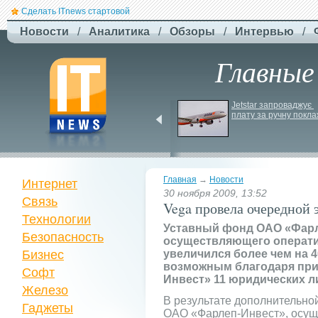
Сделать ITnews стартовой
Новости
/
Аналитика
/
Обзоры
/
Интервью
/
Главные
F-
Drones представила 
Jetstar запроваджує 
плату за ручну покла
бюджетный дрон F-
Сaptain, который 
преодолевает 100 км
Главная
→
Новости
Интернет
30 ноября 2009, 13:52
Связь
Vega провела очередной 
Технологии
Уставный фонд ОАО «Фарл
Безопасность
осуществляющего операти
Бизнес
увеличился более чем на 40
возможным благодаря при
Софт
Инвест» 11 юридических ли
Железо
В результате дополнительно
Гаджеты
ОАО «Фарлеп-Инвест», осу