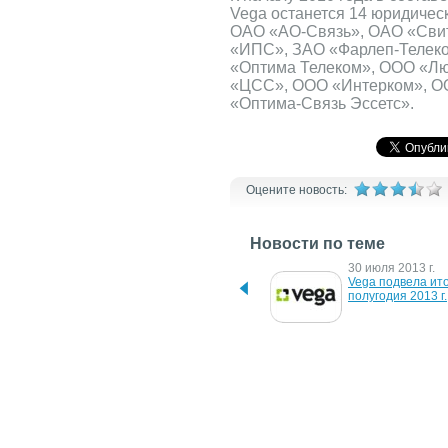
Vega останется 14 юридичес
ОАО «АО-Связь», ОАО «Свит
«ИПС», ЗАО «Фарлеп-Телек
«Оптима Телеком», ООО «Л
«ЦСС», ООО «Интерком», О
«Оптима-Связь Эссетс».
Оцените новость:
Новости по теме
19 января 2026 г.
30 июля 2013 г.
"Оптима-2.2М": 
Vega подвела итог
білоруський купол РЕБ 
полугодия 2013 г.
проти дронів і навігації
10 апреля 2012 г.
9 июня 2011 г.
Реорганизация Vega 
Vega проведет 
продолжается
внеплановые общ
собрания акционе
ЧАО "Фарлеп-Инв