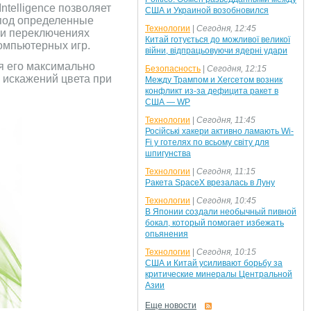
ntelligence позволяет
США и Украиной возобновился
 под определенные
Технологии
|
Сегодня, 12:45
при переключениях
Китай готується до можливої великої
омпьютерных игр.
війни, відпрацьовуючи ядерні удари
я его максимально
Безопасность
|
Сегодня, 12:15
е искажений цвета при
Между Трампом и Хегсетом возник
конфликт из-за дефицита ракет в
США — WP
Технологии
|
Сегодня, 11:45
Російські хакери активно ламають Wi-
Fi у готелях по всьому світу для
шпигунства
Технологии
|
Сегодня, 11:15
Ракета SpaceX врезалась в Луну
Технологии
|
Сегодня, 10:45
В Японии создали необычный пивной
бокал, который помогает избежать
опьянения
Технологии
|
Сегодня, 10:15
США и Китай усиливают борьбу за
критические минералы Центральной
Азии
Еще новости