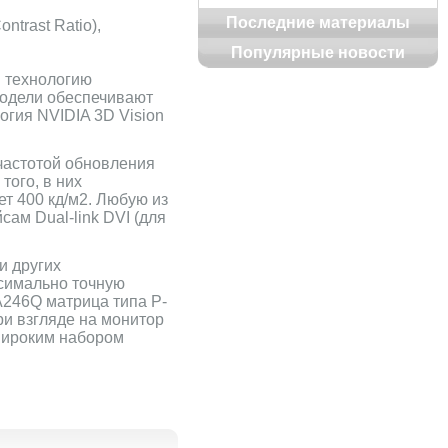
Последние материалы
trast Ratio),
,
Популярные новости
 технологию
модели обеспечивают
огия NVIDIA 3D Vision
частотой обновления
того, в них
ет 400 кд/м2. Любую из
ам Dual-link DVI (для
и других
ксимально точную
A246Q матрица типа P-
ри взгляде на монитор
широким набором