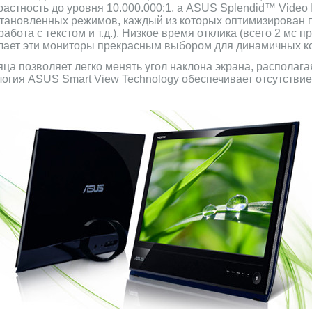
астность до уровня 10.000.000:1, а ASUS Splendid™ Video I
становленных режимов, каждый из которых оптимизирован
абота с текстом и т.д.). Низкое время отклика (всего 2 мс 
лает эти мониторы прекрасным выбором для динамичных к
ца позволяет легко менять угол наклона экрана, располага
логия ASUS Smart View Technology обеспечивает отсутстви