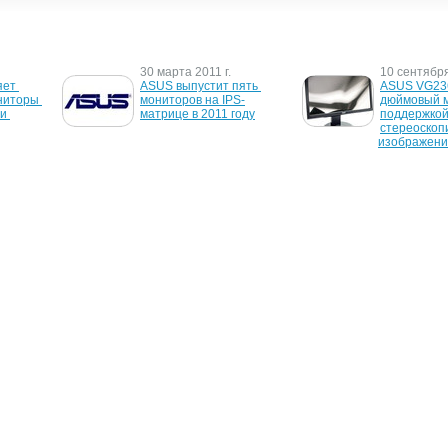
30 марта 2011 г.
10 сентября
ет 
ASUS выпустит пять 
ASUS VG236
иторы 
мониторов на IPS-
дюймовый м
и 
матрице в 2011 году
поддержкой
стереоскопи
изображени
.
25 октября 2008 г.
24 августа 2
ниторы 
ASUS представляет 
ASUS предс
S
новые мультимедийные 
самый тонки
мониторы
широкофор
монитор с 