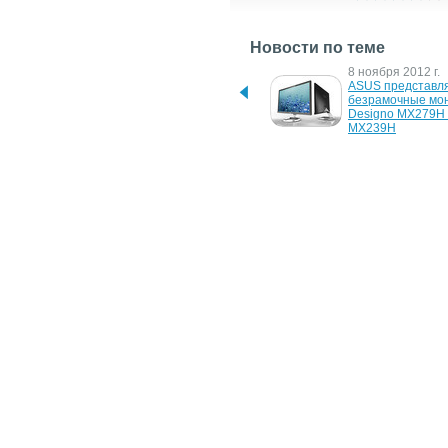
Новости по теме
29 июля 2019 г.
8 ноября 2012 г.
ASUS представила 25-
ASUS представля
дюймовый безрамочный 
безрамочные мон
монитор Designo 
Designo MX279H 
MX259HS
MX239H
31 марта 2010 г.
9 сентября 2009 г
Новые мониторы у Asus – 
Ультратонкие мо
Designo MS238H и 
ASUS Designo M
MS228H