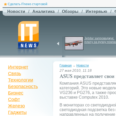
Сделать ITnews стартовой
Новости
/
Аналитика
/
Обзоры
/
Интервью
/
У Празі запустили 
Jetstar запроваджує 
серію міських квестів 
плату за ручну покла
маршрутами трамваїв
Главная
→
Новости
Интернет
27 мая 2010, 11:18
Связь
ASUS представляет свои
Технологии
Компания ASUS представляе
Безопасность
категорий. Это новые модел
Бизнес
VG236 и PG276, а также про
выставке Computex 2010.
Софт
В мониторах со светодиодно
Железо
светодиодная подсветка без 
Гаджеты
направленных на получение ч