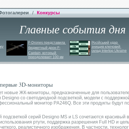
Фотогалереи
/
Конкурсы
Главные события дня
F-
Drones представила 
Російський удар 
жу
знищив ключовий 
бюджетный дрон F-
склад Intertop Ukraine
Сaptain, который 
преодолевает 100 км
 первые 3D-мониторы
т новые ЖК-мониторы, предназначенные для пользовател
и Designo со светодиодной подсветкой, модели с поддержк
фессиональный монитор PA246Q. Все эти продукты будут 
й подсветкой серий Designo MS и LS сочетаются красивый 
использования ртути, поддержка разрешения Full HD и цел
еткого, реалистичного изображения. В частности, технолог