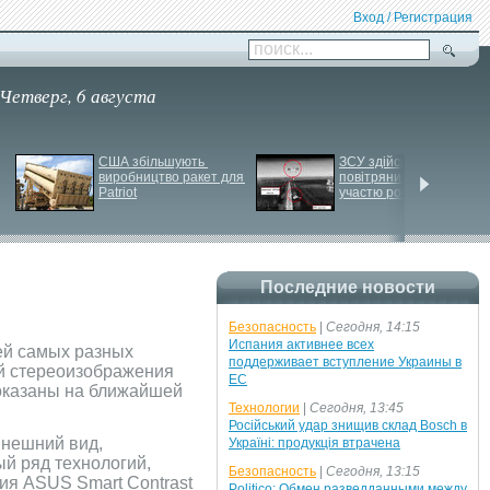
Вход / Регистрация
поиск...
Четверг, 6 августа
США збільшують 
ЗСУ здійснили перший 
виробництво ракет для 
повітряний штурм за 
Patriot
участю роботів
Последние новости
Безопасность
|
Сегодня, 14:15
Испания активнее всех
ей самых разных
поддерживает вступление Украины в
ой стереоизображения
ЕС
показаны на ближайшей
Технологии
|
Сегодня, 13:45
Російський удар знищив склад Bosch в
внешний вид,
Україні: продукція втрачена
ый ряд технологий,
Безопасность
|
Сегодня, 13:15
ия ASUS Smart Contrast
Politico: Обмен разведданными между