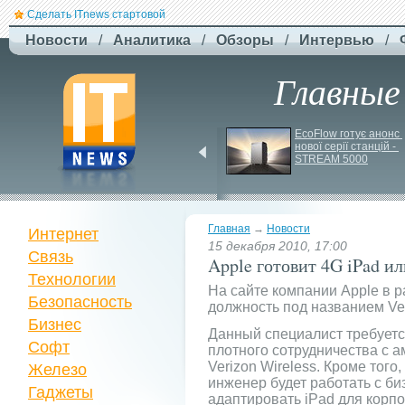
Сделать ITnews стартовой
Новости
/
Аналитика
/
Обзоры
/
Интервью
/
Главные
F-
Drones представила 
EcoFlow готує анонс 
нової серії станцій - 
бюджетный дрон F-
STREAM 5000
Сaptain, который 
преодолевает 100 км
Главная
→
Новости
Интернет
15 декабря 2010, 17:00
Связь
Apple готовит 4G iPad ил
Технологии
На сайте компании Apple в 
Безопасность
должность под названием Ver
Бизнес
Данный специалист требуетс
Софт
плотного сотрудничества с 
Verizon Wireless. Кроме того,
Железо
инженер будет работать с би
Гаджеты
адаптировать iPad для корп