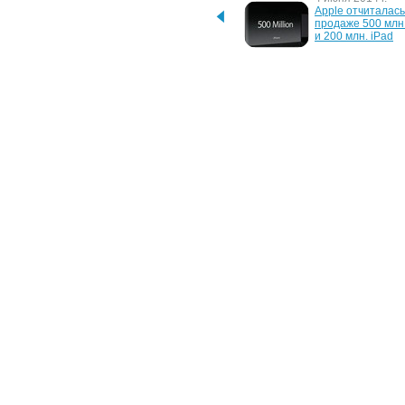
Стартовал прием 
Apple отчиталась 
предварительных заказов 
продаже 500 млн.
на смартфон iPhone SE и 
и 200 млн. iPad
планшет iPad Pro
17 января 2012 г.
19 апреля 2011 г.
Стартовые пакеты 
Apple подала в су
CDMAua с мобильной 
Samsung за копи
точкой доступа Novatel 
дизайна iPhone и
MiFi 2200
14 января 2011 г.
12 января 2011 г.
Verizon готовит также iPad 
Смартфон Verizon
с поддержкой CDMA
4 анонсирован 
официально
27 апреля 2009 г.
Verizon свергнет AT&T с 
престола эксклюзивного 
продавца iPhone