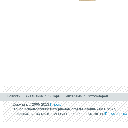
28 февраля 2012 г.
12 сентября 2011 
Samsung GALAXY S WiFi 
Samsung Galaxy S 
4.2 - мультимедийный 
самую быструю г
плеер
среди всех Andro
смартфонов
4 апреля 2011 г.
29 марта 2011 г.
Samsung официально 
Появилась проши
анонсировала мини-
Android 2.3.3 для
планшеты Galaxy S Wi-Fi
Galaxy S
24 марта 2010 г.
Samsung Galaxy S: 
Android-смартфон с 1-ГГц 
процессором и 4-
дюймовым тачскрином
Новости
/
Аналитика
/
Обзоры
/
Интервью
/
Фотогалереи
Copyright © 2005-2013
ITnews
Любое использование материалов, опубликованных на ITnews,
разрешается только в случае указания гиперссылки на
ITnews.com.ua