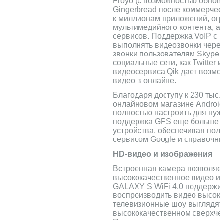
Froyo (с возможностью обнов
Gingerbread после коммерчес
к миллионам приложений, ог
мультимедийного контента, 
сервисов. Поддержка VoIP с
выполнять видеозвонки через
звонки пользователям Skype
социальные сети, как Twitte
видеосервиса Qik дает возмо
видео в онлайне.
Благодаря доступу к 230 ты
онлайновом магазине Androi
полностью настроить для ну
поддержка GPS еще больше
устройства, обеспечивая по
сервисом Google и справочн
HD-видео и изображения
Встроенная камера позволяе
высококачественное видео 
GALAXY S WiFi 4.0 поддержи
воспроизводить видео высок
телевизионные шоу выглядя
высококачественном сверхче