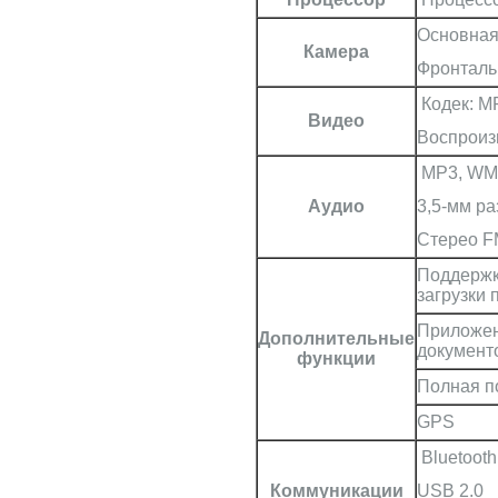
Основная
Камера
Фронталь
Кодек: MP
Видео
Воспроиз
MP3, WMA
Аудио
3,5-мм р
Стерео F
Поддержк
загрузки 
Приложен
Дополнительные
документ
функции
Полная п
GPS
Bluetooth
Коммуникации
USB 2.0