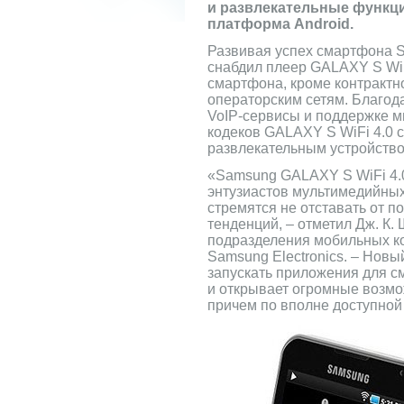
и развлекательные функци
платформа Android.
Развивая успех смартфона
снабдил плеер GALAXY S Wi
смартфона, кроме контрактн
операторским сетям. Благо
VoIP-сервисы и поддержке 
кодеков GALAXY S WiFi 4.0 
развлекательным устройств
«Samsung GALAXY S WiFi 4.
энтузиастов мультимедийных
стремятся не отставать от п
тенденций, – отметил Дж. К.
подразделения мобильных к
Samsung Electronics. – Нов
запускать приложения для 
и открывает огромные возмо
причем по вполне доступной