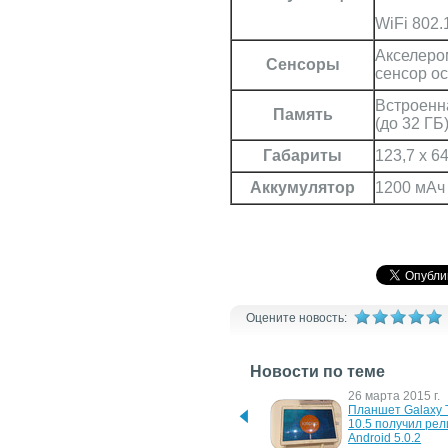
WiFi 802.1
Акселеро
Сенсоры
сенсор о
Встроенна
Память
(до 32 ГБ
Габариты
123,7 x 64
Аккумулятор
1200 мАч
Оцените новость:
Новости по теме
8 февраля 2016 г.
26 марта 2015 г.
Смартфон Samsung 
Планшет Galaxy T
Galaxy S II получит 
10.5 получил рели
Android 6.0 Marshmallow
Android 5.0.2