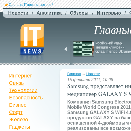
Сделать ITnews стартовой
Новости
/
Аналитика
/
Обзоры
/
Интервью
/
Главны
Newsweek: Иранская 
Російський удар 
ракета Kheibar Shekan 
знищив ключовий 
способна усложнить 
склад Intertop Ukraine
работу систем ПРО
Главная
→
Новости
Интернет
15 февраля 2011, 10:08
Связь
Samsung представляет и
Технологии
медиаплеер GALAXY S Wi
Безопасность
Компания Samsung Electro
Бизнес
Mobile World Congress 201
Софт
Samsung GALAXY S WiFi 4.
продуктов GALAXY на базе 
Железо
оснащенной 4-дюймовым с
Гаджеты
реализованы все возможно