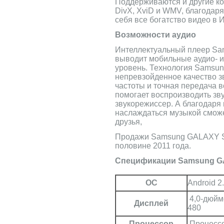
Поддерживаются и другие ко
DivX, XviD и WMV, благодаря
себя все богатство видео в 
Возможности аудио
Интеллектуальный плеер Sa
выводит мобильные аудио- и
уровень. Технология Samsun
непревзойденное качество зв
частоты и точная передача 
помогает воспроизводить зву
звукорежиссер. А благодар
наслаждаться музыкой сможе
друзья,
Продажи Samsung GALAXY S 
половине 2011 года.
Спецификации Samsung GAL
ОС
Android 2.
4,0-дюйм
Дисплей
480
Процессор
Процессо