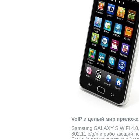
VoIP и целый мир прилож
Samsung GALAXY S WiFi 4.0
802.11 b/g/n и работающий п