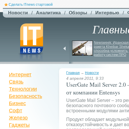
Сделать ITnews стартовой
Новости
/
Аналитика
/
Обзоры
/
Интервью
/
Главны
Російський удар 
Newsweek: Иранская 
знищив ключовий 
ракета Kheibar Sheka
склад Intertop Ukraine
способна усложнить 
работу систем ПРО
Главная
→
Новости
Интернет
4 апреля 2011, 9:33
Связь
UserGate Mail Server 2.0
Технологии
от компании Entensys
Безопасность
UserGate Mail Server – это 
Бизнес
безопасного почтового сооб
Софт
встроенными модулями анти
Железо
Продукт обладает модульной
Гаджеты
отказоустойчивость и дает в