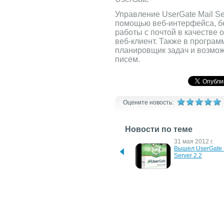
Управление UserGate Mail Se
помощью веб-интерфейса, бе
работы с почтой в качестве 
веб-клиент. Также в програ
планировщик задач и возмож
писем.
Оцените новость:
Новости по теме
20 ноября 2012 г.
31 мая 2012 г.
Entensys объявляет о 
Вышел UserGate M
запуске продаж линейки 
Server 2.2
ПАК UserGate Appliance
16 мая 2011 г.
3 марта 2011 г.
UserGate Mail Server: 
Вышел UserGate M
бесплатная лицензия на 
Server 2.0 Release
5 почтовых ящиков
Candidate