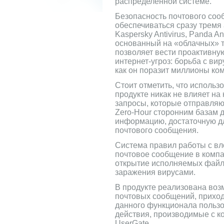
распределенной системе.
Безопасность почтового соо
обеспечиваться сразу тремя
Kaspersky Antivirus, Panda An
основанный на «облачных» т
позволяет вести проактивну
интернет-угроз: борьба с вир
как он поразит миллионы ко
Стоит отметить, что использ
продукте никак не влияет на
запросы, которые отправляю
Zero-Hour сторонним базам 
информацию, достаточную д
почтового сообщения.
Система правил работы с вл
почтовое сообщение в компа
открытие исполняемых файл
заражения вирусами.
В продукте реализована воз
почтовых сообщений, прихо
данного функционала пользо
действия, производимые с к
UserGate