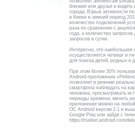
позволяет абонентам узнават
близкие или друзья и видеть
города. Взрыв активности п
в Киеве в зимний период 201
количество подключений услу
раза по сравнению с аналог
года, а количество запросов 
запросов в сутки.
Интересно, что наибольшее 
осуществляется четверг и п
для поиска детей, родных и д
При этом более 30% пользов
Android-приложение «Ребено
позволяет в режиме реальн
смартфона наблюдать на кар
человека, просматривать ис
периоды времени, менять р
приложение можно на любой
ОС Android версии 2.1 и вы
Google Play или зайдя с тел
https://market.android.com/de