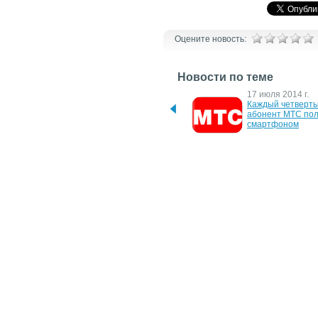
Оцените новость:
Новости по теме
8 августа 2014 г.
17 июля 2014 г.
Количество устройств с 
Каждый четверты
поддержкой 3G в сети 
абонент МТС пол
МТС увеличилось за год 
смартфоном
на 28%
25 марта 2014 г.
5 июня 2012 г.
Абоненты МТС отправили 
Абоненты МТС ст
около семи миллионов 
больше присматри
гривен в поддержку 
детьми
украинской армии
17 марта 2011 г.
15 сентября 2010 
МТС совершенствует 
Статистика летне
сервис "Ребенок под 
роуминга МТС
присмотром"
2 февраля 2010 г.
Статистика "новогоднего" 
роуминга МТС