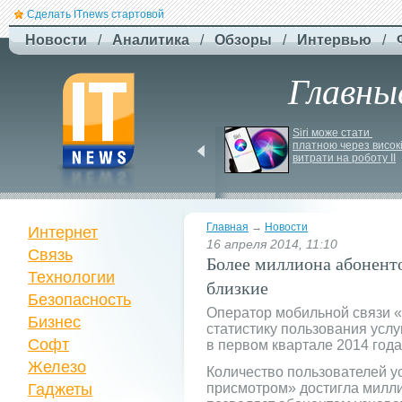
Сделать ITnews стартовой
Новости
/
Аналитика
/
Обзоры
/
Интервью
/
Главны
У Празі запустили 
Siri може стати 
серію міських квестів 
платною через високі
маршрутами трамваїв
витрати на роботу ІІ
Главная
→
Новости
Интернет
16 апреля 2014, 11:10
Связь
Более миллиона абонент
Технологии
близкие
Безопасность
Оператор мобильной связи 
Бизнес
статистику пользования усл
Софт
в первом квартале 2014 года
Железо
Количество пользователей у
Гаджеты
присмотром» достигла милли