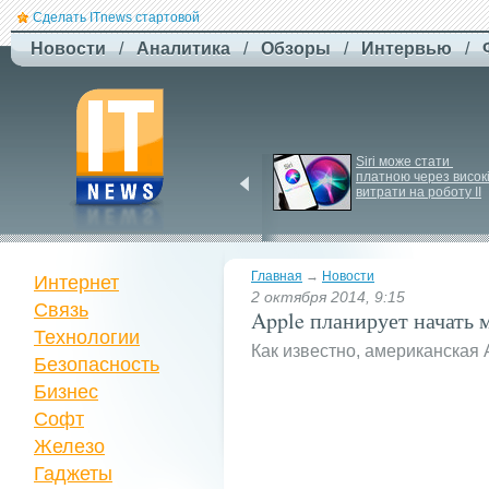
Сделать ITnews стартовой
Новости
/
Аналитика
/
Обзоры
/
Интервью
/
EcoFlow готує анонс 
Siri може стати 
нової серії станцій - 
платною через високі
STREAM 5000
витрати на роботу ІІ
Главная
→
Новости
Интернет
2 октября 2014, 9:15
Связь
Apple планирует начать 
Технологии
Как известно, американская
Безопасность
Бизнес
Софт
Железо
Гаджеты