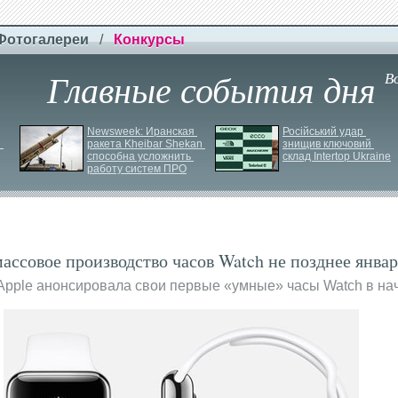
Фотогалереи
/
Конкурсы
Главные события дня
В
Newsweek: Иранская 
Російський удар 
 
ракета Kheibar Shekan 
знищив ключовий 
способна усложнить 
склад Intertop Ukraine
работу систем ПРО
массовое производство часов Watch не позднее январ
 Apple анонсировала свои первые «умные» часы Watch в на