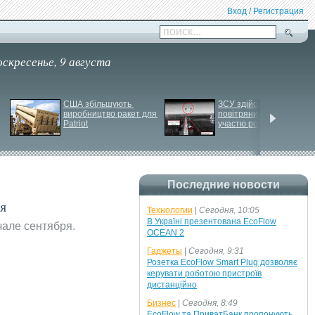
Вход / Регистрация
поиск...
оскресенье, 9 августа
США збільшують 
ЗСУ здійснили перший 
виробництво ракет для 
повітряний штурм за 
Patriot
участю роботів
Последние новости
я
Технологии
|
Сегодня, 10:05
В Україні презентована EcoFlow
чале сентября.
OCEAN 2
Гаджеты
|
Сегодня, 9:31
Розетка EcoFlow Smart Plug дозволяє
керувати роботою пристроїв
дистанційно
Бизнес
|
Сегодня, 8:49
EcoFlow та ПриватБанк пропонують