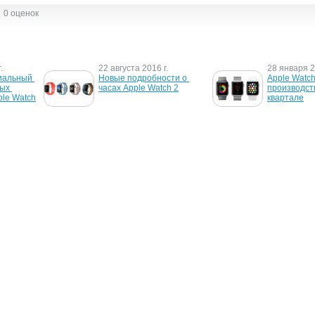
0 оценок
.
22 августа 2016 г.
28 января 2
альный 
Новые подробности о 
Apple Watch
ых 
часах Apple Watch 2
производств
ple Watch
квартале
13 марта 2015 г.
14 ноября 2
 
Apple "отгрузит" 
Apple решил
заказов 
изначально "всего" 3 млн. 
проблемы с 
" часы 
часов Watch
производств
часов Apple