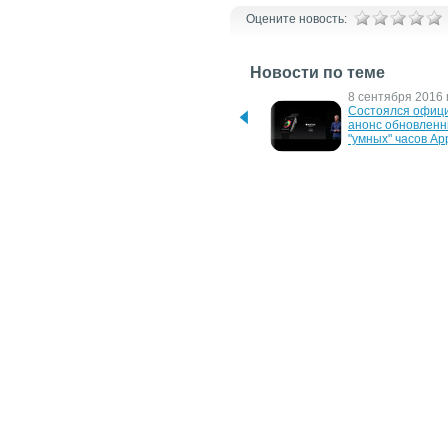
Оцените новость:
Новости по теме
22 сентября 2020 г.
8 сентября 2016 г
OPPO на днях выпустит 
Состоялся офици
умные часы Watch ECG 
анонс обновленн
Edition с поддержкой ЭКГ
"умных" часов Ap
8 июня 2015 г.
14 апреля 2015 г.
"Умные" часы Apple Watch 
Стартовал прием
появятся в России не 
предварительных 
ранее осени
на первые "умные
Apple