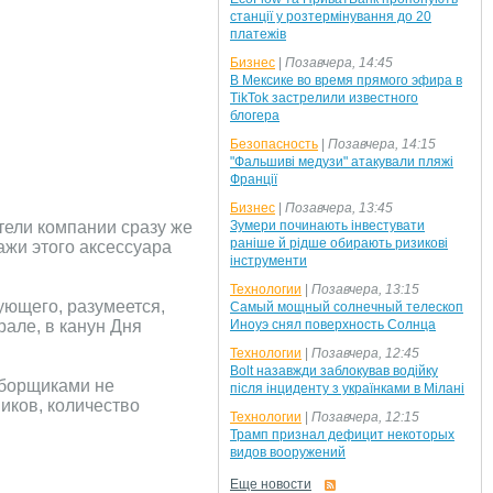
станції у розтермінування до 20
платежів
Бизнес
|
Позавчера, 14:45
В Мексике во время прямого эфира в
TikTok застрелили известного
блогера
Безопасность
|
Позавчера, 14:15
"Фальшиві медузи" атакували пляжі
Франції
Бизнес
|
Позавчера, 13:45
тели компании сразу же
Зумери починають інвестувати
раніше й рідше обирають ризикові
жи этого аксессуара
інструменти
Технологии
|
Позавчера, 13:15
ующего, разумеется,
Самый мощный солнечный телескоп
рале, в канун Дня
Иноуэ снял поверхность Солнца
Технологии
|
Позавчера, 12:45
Bolt назавжди заблокував водійку
сборщиками не
після інциденту з українками в Мілані
иков, количество
Технологии
|
Позавчера, 12:15
Трамп признал дефицит некоторых
видов вооружений
Еще новости